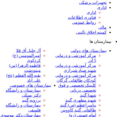
ت پزشکی
داری
ناوری اطلاعات
وابط عمومی
لاق بالینی
ها
ان های دولتی
آل جلیل آق قلا
رکز آموزشی و درمانی
امیرالمومنین (ع)
ر
کردکوی
رکز آموزشی و درمانی
فاطمه الزهرا (س)
هید صیاد شیرازی
مینودشت
رکز آموزشی و درمانی
بقیه الله العظم (عج)
ودکان طالقانی گرگان
علی آباد
لینیک تخصصی و فوق
بیمارستان های خصوصی
خصصی دزیانی
بیمارستان و زایشگاه
هدا گنبد
دکتر بسکی
هید مطهری گنبد
برزویه گنبد
یامبراعظم (ص) گنبد
بیمارستان و زایشگاه
القانی گنبد کاووس
فلسفی
مام خمینی (ره)
بیمارستان دکتر موسوی