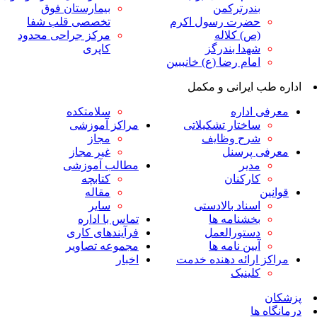
ندرترکمن
بیمارستان فوق
ضرت رسول اکرم
تخصصی قلب شفا
ص) کلاله
مرکز جراحی محدود
هدا بندرگز
کاپری
مام رضا (ع) خانببین
ایرانی و مکمل
داره
سلامتکده
اختار تشکیلاتی
مراکز آموزشی
رح وظایف
مجاز
پرسنل
غیر مجاز
دیر
مطالب آموزشی
ارکنان
کتابچه
مقاله
سناد بالادستی
سایر
خشنامه ها
تماس با اداره
ستورالعمل
فرآیندهای کاری
یین نامه ها
مجموعه تصاویر
رائه دهنده خدمت
اخبار
لینیک
ا