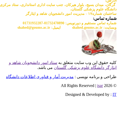
دان بسیج، بلوار هیرکان، جنب سایت اداری استانداری، ستاد مرکزی
لوم پزشکی گلستان،
یان شاهد و ایثارگر
اس:
س مستقیم و دورنویس:
01732470890-01731932287
shahed.goums.ac.
ایمیل:
r
shahed@goums.ac.i
 این وب سایت متعلق به
ستاد امور دانشجویان شاهد و
انشگاه علوم پزشکی گلستان
می باشد.
رنامه نویسی :
مدیریت آمار و فناوری اطلاعات دانشگاه
is
Designed & Develop