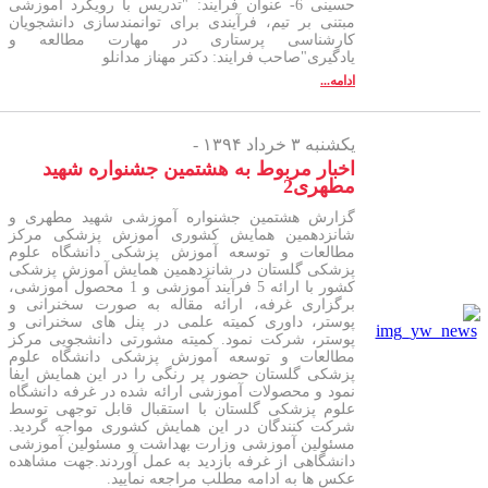
حسینی 6- عنوان فرایند: "تدریس با رویکرد آموزشی
مبتنی بر تیم، فرآیندی برای توانمندسازی دانشجویان
کارشناسی پرستاری در مهارت مطالعه و
یادگیری"صاحب فرایند: دکتر مهناز مدانلو
ادامه...
یکشنبه ۳ خرداد ۱۳۹۴ -
اخبار مربوط به هشتمین جشنواره شهید
مطهری2
گزارش هشتمین جشنواره آموزشی شهید مطهری و
شانزدهمین همایش کشوری آموزش پزشکی مرکز
مطالعات و توسعه آموزش پزشکی دانشگاه علوم
پزشکی گلستان در شانزدهمین همایش آموزش پزشکی
کشور با ارائه 5 فرآیند آموزشی و 1 محصول آموزشی،
برگزاری غرفه، ارائه مقاله به صورت سخنرانی و
پوستر، داوری کمیته علمی در پنل های سخنرانی و
پوستر، شرکت نمود. کمیته مشورتی دانشجویی مرکز
مطالعات و توسعه آموزش پزشکی دانشگاه علوم
پزشکی گلستان حضور پر رنگی را در این همایش ایفا
نمود و محصولات آموزشی ارائه شده در غرفه دانشگاه
علوم پزشکی گلستان با استقبال قابل توجهی توسط
شرکت کنندگان در این همایش کشوری مواجه گردید.
مسئولین آموزشی وزارت بهداشت و مسئولین آموزشی
دانشگاهی از غرفه بازدید به عمل آوردند.جهت مشاهده
عکس ها به ادامه مطلب مراجعه نمایید.