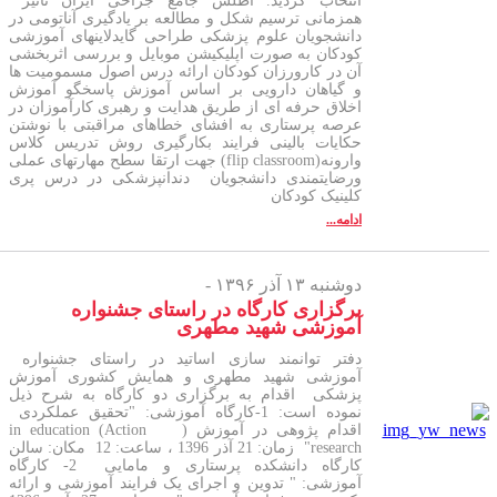
انتخاب گردید. اطلس جامع جراحی ایران تاثیر
همزمانی ترسیم شکل و مطالعه بر یادگیری آناتومی در
دانشجویان علوم پزشکی طراحی گایدلاینهای آموزشی
کودکان به صورت اپلیکیشن موبایل و بررسی اثربخشی
آن در کارورزان کودکان ارائه درس اصول مسمومیت ها
و گیاهان دارویی بر اساس آموزش پاسخگو آموزش
اخلاق حرفه ای از طریق هدایت و رهبری کارآموزان در
عرصه پرستاری به افشای خطاهای مراقبتی با نوشتن
حکایات بالینی فرایند بکارگیری روش تدریس کلاس
وارونه(flip classroom) جهت ارتقا سطح مهارتهای عملی
ورضایتمندی دانشجویان دندانپزشکی در درس پری
کلینیک کودکان
ادامه...
دوشنبه ۱۳ آذر ۱۳۹۶ -
برگزاری کارگاه در راستای جشنواره
آموزشی شهید مطهری
دفتر توانمند سازی اساتید در راستای جشنواره
آموزشی شهید مطهری و همایش کشوری آموزش
پزشکی اقدام به برگزاری دو کارگاه به شرح ذیل
نموده است: 1-کارگاه آموزشی: "تحقیق عملکردی
اقدام پژوهی در آموزش ( in education (Action
research" زمان: 21 آذر 1396 ، ساعت: 12 مکان: سالن
کارگاه دانشکده پرستاری و مامایی 2- کارگاه
آموزشی: " تدوین و اجرای یک فرایند آموزشی و ارائه