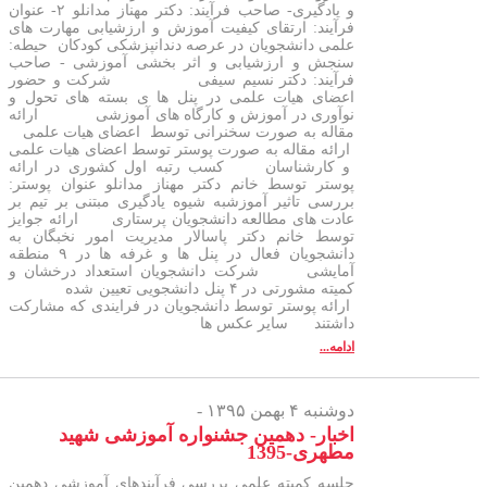
و یادگیری- صاحب فرآیند: دکتر مهناز مدانلو ۲- عنوان
فرآیند: ارتقای کیفیت آموزش و ارزشیابی مهارت های
علمی دانشجویان در عرصه دندانپزشکی کودکان حیطه:
سنجش و ارزشیابی و اثر بخشی آموزشی - صاحب
فرآیند: دکتر نسیم سیفی شرکت و حضور
اعضای هیات علمی در پنل ها ی بسته های تحول و
نوآوری در آموزش و کارگاه های آموزشی ارائه
مقاله به صورت سخنرانی توسط اعضای هیات علمی
ارائه مقاله به صورت پوستر توسط اعضای هیات علمی
و کارشناسان کسب رتبه اول کشوری در ارائه
پوستر توسط خانم دکتر مهناز مدانلو عنوان پوستر:
بررسی تاثیر آموزشبه شیوه یادگیری مبتنی بر تیم بر
عادت های مطالعه دانشجویان پرستاری ارائه جوایز
توسط خانم دکتر پاسالار مدیریت امور نخبگان به
دانشجویان فعال در پنل ها و غرفه ها در ۹ منطقه
آمایشی شرکت دانشجویان استعداد درخشان و
کمیته مشورتی در ۴ پنل دانشجویی تعیین شده
ارائه پوستر توسط دانشجویان در فرایندی که مشارکت
داشتند سایر عکس ها
ادامه...
دوشنبه ۴ بهمن ۱۳۹۵ -
اخبار- دهمین جشنواره آموزشی شهید
مطهری-1395
جلسه کمیته علمی بررسی فرآیندهای آموزشی دهمین