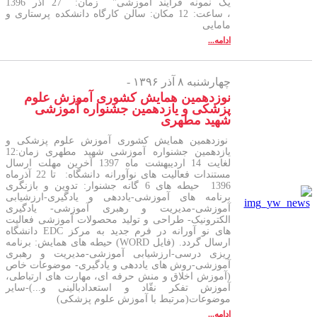
یک نمونه فرایند آموزشی" زمان: 27 آذر 1396
، ساعت: 12 مکان: سالن کارگاه دانشکده پرستاری و
مامایی
ادامه...
چهارشنبه ۸ آذر ۱۳۹۶ -
نوزدهمین همایش کشوری آموزش علوم
پزشکی و یازدهمین جشنواره آموزشی
شهید مطهری
نوزدهمین همایش کشوری آموزش علوم پزشکی و
یازدهمین جشنواره آموزشی شهید مطهری زمان:12
لغایت 14 اردیبهشت ماه 1397 آخرین مهلت ارسال
مستندات فعالیت های نوآورانه دانشگاه: تا 22 آذرماه
1396 حیطه های 6 گانه جشنوار: تدوین و بازنگری
برنامه های آموزشی-یاددهی و یادگیری-ارزشیابی
آموزشی-مدیریت و رهبری آموزشی- یادگیری
الکترونیک- طراحی و تولید محصولات آموزشی فعالیت
های نو آورانه در فرم جدید به مرکز EDC دانشگاه
ارسال گردد. (فایل WORD) حیطه های همایش: برنامه
ریزی درسی-ارزشیابی آموزشی-مدیریت و رهبری
آموزشی-روش های یاددهی و یادگیری- موضوعات خاص
(آموزش اخلاق و منش حرفه ای، مهارت های ارتباطی،
آموزش تفکر نقّاد و استعدادبالینی و...)-سایر
موضوعات(مرتبط با آموزش علوم پزشکی)
ادامه...