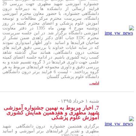
جشنواره آموزشی شهید مطهری جهت بررسی 29
فرایند ارسالی از دانشکده ها به دبیرخانه درون
دانشگاهی جشنواره، با حضور معاون محترم آموزشی
دانشگاه، سرپرست محترم مرکز مطالعات و توسعه
آموزش علوم پزشکی و اعضای محترم کمیته در روز
دوشنبه مورخ 4 بهمن ماه 1395 در دفتر معاونت
آموزشی دانشگاه برگزار شد. در این جلسه سرپرست
محترم EDC جناب آقای دکتر زاهدی ضمن تشکر از
صاحبان فرآیندها و اساتید داور اظهار امیدواری نمودند
که در سایه عنایات خداوند با بررسی دقیق فرایند های
منتخب درون دانشگاهی، همانند سال گذشته شاهد
کسب رتبه کشوری باشیم. در ادامه جلسه اعضای کمیته
علمی جهت داوری فرایندها در 3 گروه تقسیم شده و به
بررسی دقیق و داوری مجموعه فرایندهای مربوط به هر
گروه پرداختند. - لیست 6 فرایند برتر درون دانشگاهی
دانشگاه علوم پزشکی گلستان
ادامه...
شنبه ۱ خرداد ۱۳۹۵ -
7. اخبار مربوط به نهمین جشنواره آموزشی
شهید مطهری و هفدهمین همایش کشوری
آموزش علوم پزشکی
برگزاری هشتمین جشنواره درون دانشگاهی شهید
مطهری و تقدیر از فرایندهای برتر آموزشی و اساتید
نمونهمورخ: 1395/2/18