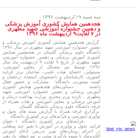
سه شنبه ۱۹ اردیبهشت ۱۳۹۶ -
هجدهمین همایش کشوری آموزش پزشکی
و دهمین جشنواره آموزشی شهید مطهری
در ۷ لغایت۹ اردیبهشت ماه ۱۳۹۶
گزارش هجدهمین همایش کشوری آموزش پزشکی و
دهمین جشنواره آموزشی شهید مطهری در سال ۱۳۹۶
دانشگاه علوم پزشکی گلستان در هجدهمین همایش
کشوری آموزش پزشکی و دهمین جشنواره آموزشی
شهید مطهری از تاریخ ۷ لغایت ۹ اردیبهشت ماه سال
۱۳۹۶؛ توسط تیم متشکل از معاون آموزشی،
مسئولین، اعضای هیات علمی، صاحبان برتر فرایند
کشوری، کارشناسان و دانشجویان استعداد درخشان و
کمیته مشورتی دانشگاه؛ مشارکت و حضور فعال
داشتند. دستاوردهای هجدهمین همایش کشوری
آموزش پزشکی و دهمین جشنواره آموزشی شهید
مطهری: بازدید وزیر محترم وزارت بهداشت درمان و
آموزش پزشکی و معاون آموزشی و هیات همراه از
غرفه دانشگاه علوم پزشکی دانشگاه گلستان
برگزاری غرفه همراه با گزارش بسته های تحول و
نوآوری آموزشی و فرایندهای برتر کشوری دانشگاه
-فرایندهای برتر کشوری دانشگاه: ۱- عنوان
فرایند: تحول و نوآوری در آموزش با تغییر چند سطحی
در اجرای رویکردهای نوین تدریس: ادغام آموزش
الکترونیک با شیوه یادگیری مبتنی بر تیم حیطه: یاد دهی