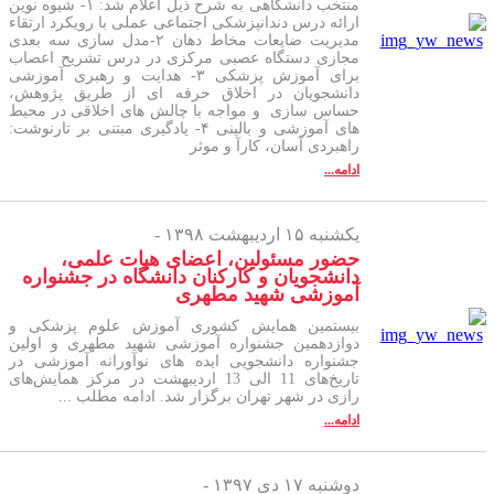
منتخب دانشگاهی به شرح ذیل اعلام شد: ۱- شیوه نوین
ارائه درس دندانپزشکی اجتماعی عملی با رویکرد ارتقاء
مدیریت ضایعات مخاط دهان ۲-مدل سازی سه بعدی
مجازی دستگاه عصبی مرکزی در درس تشریح اعصاب
برای آموزش پزشکی ۳- هدایت و رهبری آموزشی
دانشجویان در اخلاق حرفه ای از طریق پژوهش،
حساس سازی و مواجه با چالش های اخلاقی در محیط
های آموزشی و بالینی ۴- یادگیری مبتنی بر تارنوشت:
راهبردی آسان، کارآ و موثر
ادامه...
یکشنبه ۱۵ اردیبهشت ۱۳۹۸ -
حضور مسئولین، اعضای هیات علمی،
دانشجویان و کارکنان دانشگاه در جشنواره
آموزشی شهید مطهری
بیستمین همایش کشوری آموزش علوم پزشکی و
دوازدهمین جشنواره آموزشی شهید مطهری و اولین
جشنواره دانشجویی ایده های نوآورانه آموزشی در
تاریخ‌های 11 الی 13 اردیبهشت در مرکز همایش‌های
رازی در شهر تهران برگزار شد. ادامه مطلب ...
ادامه...
دوشنبه ۱۷ دی ۱۳۹۷ -