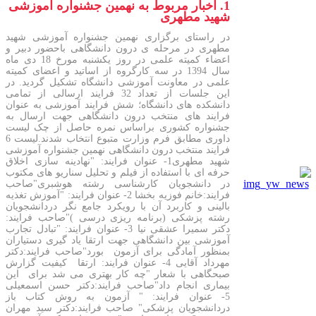
1. اخبار مربوط به نهمین جشنواره آموزشی
شهید مطهری
در راستای برگزاری نهمین جشنواره آموزشی شهید
مطهری در مرحله ی درون دانشگاهی باحضور دبیر و
اعضاء کمیته علمی در روز یکشنبه مورخ 18 دی ماه
سال 1394 در سه کارگروه از اساتید و اعضای کمیته
علمی در معاونت آموزشی دانشگاه تشکیل گردید. در
این جلسات از تعداد 32 فرایند ارسالی از تمامی
دانشکده های دانشگاه؛ شش فرایند آموزشی به عنوان
فرایند های منتخب درون دانشگاهی جهت ارسال به
جشنواره کشوری براساس نمره حاصل از چک لیست
داوری مطابق فرم وزارت متبوع انتخاب شدند.لیست 6
فرایند منتخب درون دانشگاهی نهمین جشنواره آموزشی
شهید مطهری1- عنوان فرایند: "نهادینه سازی اخلاق
حرفه ای با استفاده از فیلم و تحلیل سناریو های مکتوب
در دانشجویان کارشناسی رشته هوشبری"صاحب
فرایند:خانم فوزیه بخشا 2- عنوان فرایند: "آموزش تغذیه
بالینی و کاربرد آن با رویکرد جامع نگر دردانشجویان
رشته پزشکی (برنامه ریزی درسی )"صاحب فرایند:
دکتر سمیرا عشقی نیا 3- عنوان فرایند: "تبادل تجارب
آموزشی بین دانشگاهی جهت ارتقا یاد گیری دستیاران
بمنظور آمادگی برای آزمون بورد"صاحب فرایند:دکتر
مهرداد آقایی 4- عنوان فرایند: ارتقا کیفیت گزارش
صبحگاهی با شعار "چه کار بهتری می شد برای این
بیماری انجام داد"صاحب فرایند:دکتر حسن اسمعیلی
5- عنوان فرایند: " آزمون به روش کتاب باز
دردانشجویان پزشکی" صاحب فرایند:دکتر سید مهران