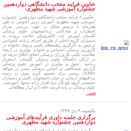
عناوین فرایند منتخب دانشگاهی دوازدهمین
جشنواره آموزشی شهید مطهری:
عناوین ۶ فرایند منتخب دانشگاهی دوازدهمین جشنواره
آموزشی شهید مطهری: آموزش درس آناتومی به طور
همزمان با ترسیم شکل در جهت بررسی میزان
اضطراب و شادکامی بردانشجویان علوم پزشکی
گلستان آموزش ثبت الکترونیکی خلاصه پرونده به
دستیاران گروه داخلی از طریق اجرای برنامه کنفرانس
ترخیص به کارگیری راهنماهای بالینی پزشک خانواده در
کارورزی پزشکی اجتماعی و خانواده: نوآوری در ارتقاء
صلاحیت بالینی کارورزان پزشکی اعتلای اخلاق حرفه ای
در ارکان دانشگاه علوم پزشکی گلستان: استقرار
برنامه تحول و نوآوری در آموزش علوم پزشکی
گزارش صبحگاهی بر اساس پزشکی مبتنی بر شواهد
(EBM): روشی برای تصمیم گیری موثر در زمینه
مراقبتهای درمانی در میان دانشجویان بالینی و دستیاران
تخصصی گروه کودکان نرم افزار ارائه محتوا آموزشی
علوم پزشکی بر پایه فرمت E-pub و ابزار مطالعاتی
ادامه...
یکشنبه ۹ دی ۱۳۹۷ -
برگزاری جلسه داوری فرآیندهای آموزشی
دوازدهمین جشنواره شهید مطهری
برگزاری جلسه داوری فرآیندهای آموزشی دوازدهمین