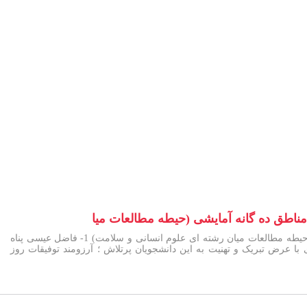
 مناطق ده گانه آمایشی (حیطه مطالعات میا
افتخار آفرینی دانشجویان دانشگاه در مرحله اول آزمون انفرادی (غربالگری) یازدهمین المپیاد علمی در مناطق ده گانه آمایشی (حیطه مطالعات میان رشته ای علوم انسانی و سلامت) 1- فاضل عیسی پناه
پزشکی 3- علی اشکباری- رشته پزشکی 4- ساناز بائی- رشته هوشبری با عرض تبریک و تهنیت به این دانشجویان پرتلاش ؛ آرزومند توفیقات روز