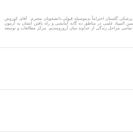
 پزشکی گلستان احتراماً بدینوسیله قبولی دانشجویان محترم: آقای کوروش
ن المپیاد علمی در مناطق ده گانه آمایشی و راه یافتن ایشان به آزمون
مامی مراحل زندگی از خداوند منان آروزومندیم. مرکز مطالعات و توسعه