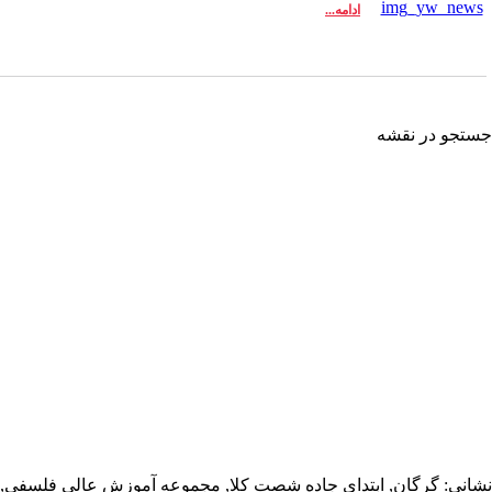
ادامه...
تجو در نقشه
انی: گرگان, ابتدای جاده شصت کلا, مجموعه آموزش عالی فلسفی,