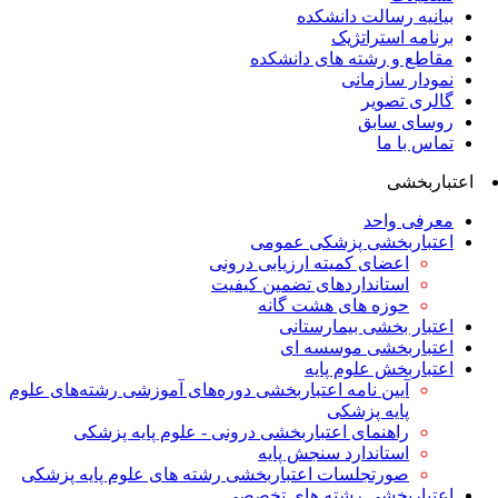
بیانیه رسالت دانشکده
برنامه استراتژیک
مقاطع و رشته های دانشکده
نمودار سازمانی
گالری تصویر
روسای سابق
تماس با ما
اعتباربخشی
معرفی واحد
اعتباربخشی پزشکی عمومی
اعضای کمیته ارزیابی درونی
استانداردهای تضمین کیفیت
حوزه های هشت گانه
اعتبار بخشی بیمارستانی
اعتباربخشی موسسه ای
اعتباربخش علوم پایه
آیین نامه اعتباربخشی دوره‌های آموزشی رشته‌های علوم
پایه پزشکی
راهنمای اعتباربخشی درونی - علوم پایه پزشکی
استاندارد سنجش پایه
صورتجلسات اعتباربخشی رشته های علوم پایه پزشکی
اعتباربخشی رشته های تخصصی