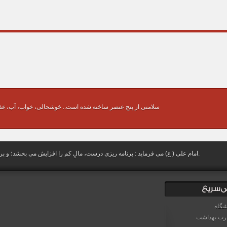
سلامتی از پنج عنصر ساخته شده است.. خوشحالی، خواب، آب، غ
امام علی ( ع) می فرماید : برنامه‏ ريزى درست، مالِ كم را افزايش مى ‏بخشد؛ و برنامه ‏ريزى نادرست، مال بسيار را نابود مى‏ كند.
شگاه
رت بهداشت