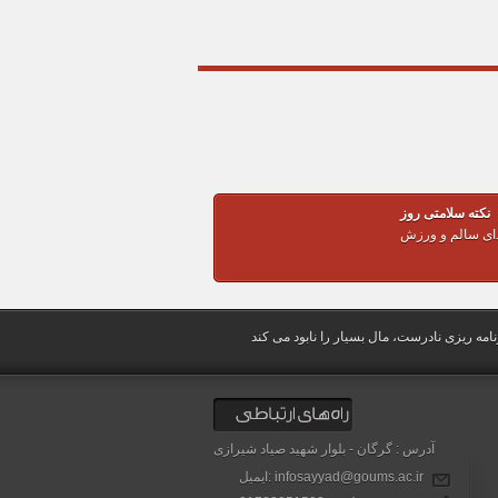
نکته سلامتی روز
ذای سالم و ورزش
آدرس : گرگان - بلوار شهید صیاد شیرازی
ایمیل: infosayyad@goums.ac.ir