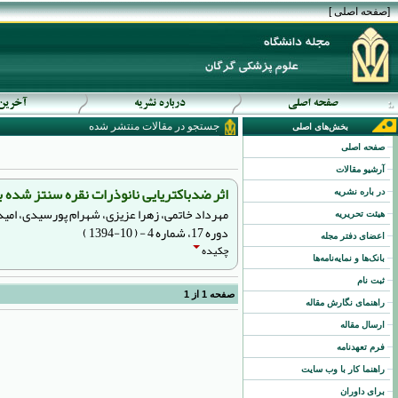
[
صفحه اصلی
]
جستجو در مقالات منتشر شده
بخش‌های اصلی
صفحه اصلی
آرشیو مقالات
اثر ضدباکتریایی نانوذرات نقره سنتز شده به ر
در باره نشریه
مهرداد خاتمی، زهرا عزیزی، شهرام پورسیدی، امید
هیئت تحریریه
دوره 17، شماره 4 - ( 10-1394 )
اعضای دفتر مجله
چکیده
بانک‌ها و نمایه‌نامه‌ها
ثبت نام
صفحه
1
از
1
راهنمای نگارش مقاله
ارسال مقاله
فرم تعهدنامه
راهنما کار با وب سایت
برای داوران