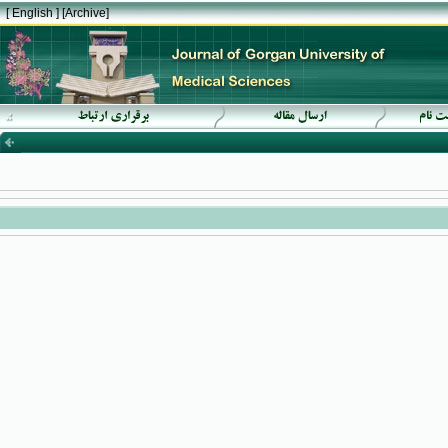
[ English ]
]
Archive
[