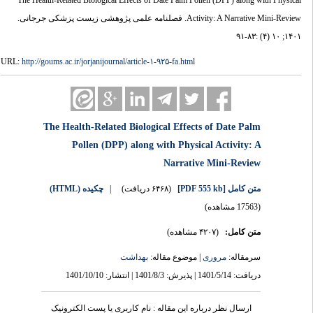
The Health-Related Biological Effects of Date Palm Pollen (DPP) along with Physical
Activity: A Narrative Mini-Review. فصلنامه علمی پژوهشی زیست پزشکی جرجانی.
۱۴۰۱; ۱۰ (۴) :۸۳-۹۱
URL:
http://goums.ac.ir/jorjanijournal/article-۱-۹۲۵-fa.html
The Health-Related Biological Effects of Date Palm
Pollen (DPP) along with Physical Activity: A
Narrative Mini-Review
چکیده (HTML)
|
(۶۴۶۸ دریافت)
[PDF 555 kb]
متن کامل
(17563 مشاهده)
متن کامل:
(۴۲۰۷ مشاهده)
سرمقاله:
مروری
| موضوع مقاله:
بهداشت
دریافت: 1401/5/14 | پذیرش: 1401/8/3 | انتشار: 1401/10/10
ارسال نظر درباره این مقاله : نام کاربری یا پست الکترونیک