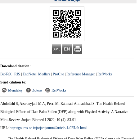
Download citation:
BibTeX
|
RIS
|
EndNote
|
Medlars
|
ProCite
|
Reference Manager
|
RefWorks
Send citation to:
Mendeley
Zotero
RefWorks
Abdollahi S, Azarbayjani M A, Peeri M, Rahmati-Ahmadabad S. The Health-Related
Biological Effects of Date Palm Pollen (DPP) along with Physical Activity: A Narrative
Mini-Review. Jorjani Biomed J 2022; 10 (4) :83-91
URL:
http://goums.ac.ir/jorjanijournal/article-1-925-fa.html