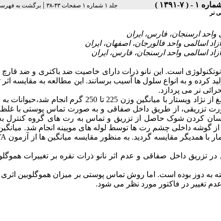
|
جلد ۱ شماره ۱ صفحات ۴۳-۳۸
برگشت به فهرست
ی نر
نانوتکنولوژی است. این نانو ذرات دارای خاصیت ضد باکتری و ضد قارچ 
لید کرده و به انواع سلول ها آسیب برسانند. این مطالعه به مقایسه اثر 
ائی نر می پردازد.
این مطالعه تجربی بر روی 72 سر موش صحرائی نر بالغ از نژاد ویستار با میانگین وزن 225 تا 250 گرم 
 صورت تزریقی، از طریق داخل صفاقی و به صورت تماس پوستی با غلظ
دند. برای یکسان کردن شوک حاصل از تزریق و تماس به رت های گروه کنترل ب
 گوشه داخلی چشم رت ها توسط لوله های مویینه انجام شد. میانگی
VA
در تزریق داخل صفاقی و عدم اثر نانو ذرات نقره بر تغییرات هموگلو
ته به دوز بوده است. اما روش تماس پوستی بر میزان هموگلوبین اثری 
م تغییر در فاکتور مورد نظر می شود.