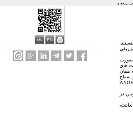
 نسخه ها
هستند.
تزریقی
انجام شد،حیوانات به صورت
ت های
ه همان
ن سطح
ANO
بین در
نداشته