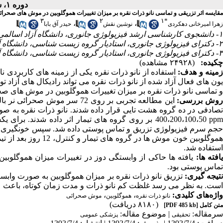
دوره ۱، شماره ۱ - ( ۷-۱۳۹۱ )
مقایسه اثر تزریقی و تماسی نانو ذرات نقره بر میزان تغییرات هموگلوبین در موش های صحرائ
۳
۲
۱
*
،
،
زهرا امیرخانی دهکردی
نوشین نقش
حیدر آق بابا
۱- دانشجوی کارشناسی ارشد فیزیولوژی جانوری، دانشگاه آزاد اسالمی واحد ارسنجان، فارس، ایران
۲- دکترای فیزیولوژی جانوری، استادیار گروه زیست شناسی، دانشگاه آزاد اسالمی واحد فالورجان، اصفهان، ایران
۳- دکترای فیزیولوژی جانوری، استادیار گروه زیست شناسی، دانشگاه آزاد اسالمی واحد ارسنجان، فارس، ایران
چکیده:
(۲۴۹۲۸ مشاهده)
مینه و هدف:
استفاده از نانو ذرات نقره یکی از زمینه های کاربردی 
یون های فعال آزاد شده از نانو ذرات نقره می تواند رادیکال های آزاد تو
و تماسی نانو ذرات نقره بر میزان تغییرات هموگلوبین در موش های صحر
وش بررسی:
تصادفی در ده گروه هشت تایی قرار داده شدند. نانو ذرات نقره به
pp
400،200،100،50 بر روی گروه های تیمار اثر داده ش
حجم سرم فیزیولوژی تزریق و تماس پوستی داده شد. سپس خونگیری از
موگلوبین خون موش ها در گروه های تیمار و کنترل، 12 روز بعد از تیمار با همدیگر مقایسه گردید. به منظور مقایسه میانگین ها از آزمون
استفاده شد.
افته ها:
یافته ها حاکی از وابستگی دوز در تغییرات میزان هموگلوبین 
تماس پوستی بود.
تیجه گیری:
تزریق نانو ذرات نقره بر میزان هموگلوبین به صورت وابس
است. به نظر می رسد غلظت کم نانو ذرات و مدت زمان کوتاه، باعث عد
واژه‌های کلیدی:
،
،
نانو ذرات نقره
هموگلوبین
موش صحرائی
(۸۱۸۰ دریافت)
متن کامل
[PDF 485 kb]
سرمقاله:
| موضوع مقاله:
تحقیقی
پزشکی عمومى