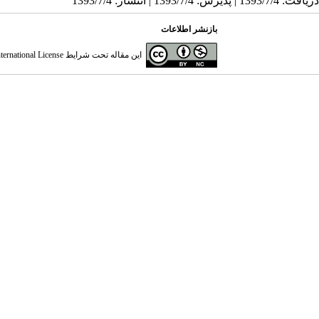
دریافت: 1393/7/4 | پذیرش: 1393/7/4 | انتشار: 1393/7/4
بازنشر اطلاعات
این مقاله تحت شرایط
ernational License