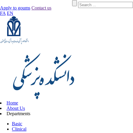
Apply to goums
Contact us
FA
EN
Home
About Us
Departments
Basic
Clinical