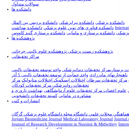
سوالات متداول
دانشکده ها
دانشکده پزشکی
دانشکده پیراپزشکی
دانشکده پردیس بین الملل
Interna
دانشكده فناوري هاي نوين علوم پزشكي
دانشکده بهداشت
نپزشکی
دانشکده پرستاری و مامایی
دانشکده پرستاری گنبد کاووس
پژوهشکده ها
پژوهشکده زیست پزشکی
پژوهشکده علوم بالینی جرجانی
مراکز تحقیقاتی
ت پرستاری
مرکز تحقیقات دندانپزشکی
واحد توسعه تحقيقات بالینی
ناهنجاریهای مادرزادی
واحد حمایت از توسعه تحقیقات بالینی 5 آذر
مرکز تحقیقات سرطان
اختلالات ایسکمیک
اختلالات متابولیک
مركز
تحقيقات روانپزشكي
مرکز تحقیقات کودکان
علوم اعصاب
مركز تحقيقات علوم آزمایشگاهی
بهداشت باروری و
مشاوره در مامايی
کمیته تحقیقات دانشجویی
انتشارات و کتب
 هماهنگي مجلات علمي دانشگاه
مجله دانشگاه علوم پزشکي گرگان
Jorjani Biomedicine Journal
Medical Laboratory Journal
Journal 
Journal of Research Development in Nursing & Midwifery
Inter