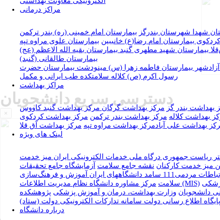
الکترونیکی معاونت بهداشتی
مراکز درمانی
ان شهدا شهرستان بندرگز
بيمارستان امام خمینی (ره) بندر ترکمن
 کردکوی
بيمارستان امام رضا(ع) خانببين
بيمارستان علوی مراوه تپه
قلا
بيمارستان شهید مطهری گنبد
بيمارستان بقيه الله الاعظم (عج)
بيمارستان طالقانی (گنبد)
آزادشهر
بيمارستان فاطمه زهرا (س) مینودشت
بيمارستان حضرت
رسول اکرم (ص) کلاله
سلامتکده طب ایرانی و مکمل
مراکز بهداشت
دسترسی سریع دانشجویان
 بهداشت بندر گز
مرکز بهداشت گرگان
مرکز بهداشت گنبد کاووس
×
ز بهداشت کلاله
مرکز بهداشت بندر ترکمن
مرکز بهداشت کردکوی
کز بهداشت علی آباد
مرکز بهداشت مراوه تپه
مرکز بهداشت آق قلا
لینک های ویژه
تر ریاست جمهوری
درگاه ملی خدمات الکترونیکی ایران
میز خدمت
ن
میز خدمت کارکنان
نقشه جامع سلامت
آزمایشگاه جامع تحقیقات
طات مردمی111 سامد
دانشگاههای ایران
آموزش و فرهنگ‌سازی
پزشکی
نظام مدیریت اطلاعات (MIS)
سلامت
مرکز مشاوره دانشگاه
ی دانشجویان
وزارت بهداشت، درمان و آموزش پزشكی
پژوهشکده
ایگاه اطلاع رسانی دولت
سامانه تدارکات الکترونیکی دولت (ستاد)
درباره دانشگاه