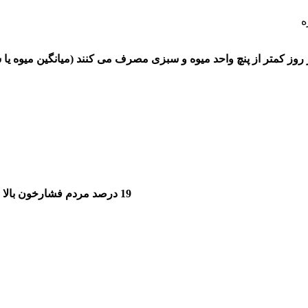
ه
19 درصد مردم فشارخون بالا دارند یعنی 10 میلیون و 100هزار نفر دچار چنین مشکلی هستند.علت مرگ 86500نفر در سال نیز فشار خون است. به عبارت دیگر:از هر 5 نفر یک نفر فشار خون بالا دارد.