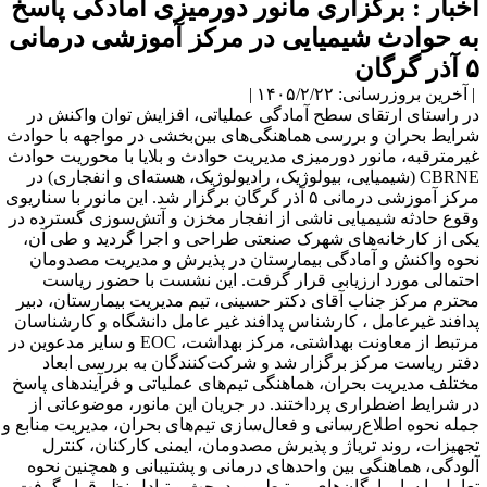
خبار : برگزاری مانور دورمیزی آمادگی پاسخ
ه حوادث شیمیایی در مرکز آموزشی درمانی
 گرگان
آخرین بروزرسانی: ۱۴۰۵/۲/۲۲ |
ر راستای ارتقای سطح آمادگی عملیاتی، افزایش توان واکنش در
رایط بحران و بررسی هماهنگی‌های بین‌بخشی در مواجهه با حوادث
یرمترقبه، مانور دورمیزی مدیریت حوادث و بلایا با محوریت حوادث
CBRNE (شیمیایی، بیولوژیک، رادیولوژیک، هسته‌ای و انفجاری) در
مرکز آموزشی درمانی ۵ آذر گرگان برگزار شد. این مانور با سناریوی
قوع حادثه شیمیایی ناشی از انفجار مخزن و آتش‌سوزی گسترده در
کی از کارخانه‌های شهرک صنعتی طراحی و اجرا گردید و طی آن،
حوه واکنش و آمادگی بیمارستان در پذیرش و مدیریت مصدومان
حتمالی مورد ارزیابی قرار گرفت. این نشست با حضور ریاست
حترم مرکز جناب آقای دکتر حسینی، تیم مدیریت بیمارستان، دبیر
دافند غیرعامل ، کارشناس پدافند غیر عامل دانشگاه و کارشناسان
مرتبط از معاونت بهداشتی، مرکز بهداشت، EOC و سایر مدعوین در
فتر ریاست مرکز برگزار شد و شرکت‌کنندگان به بررسی ابعاد
ختلف مدیریت بحران، هماهنگی تیم‌های عملیاتی و فرآیندهای پاسخ
ر شرایط اضطراری پرداختند. در جریان این مانور، موضوعاتی از
مله نحوه اطلاع‌رسانی و فعال‌سازی تیم‌های بحران، مدیریت منابع و
جهیزات، روند تریاژ و پذیرش مصدومان، ایمنی کارکنان، کنترل
لودگی، هماهنگی بین واحدهای درمانی و پشتیبانی و همچنین نحوه
عامل با سایر ارگان‌های مرتبط مورد بحث و تبادل نظر قرار گرفت.