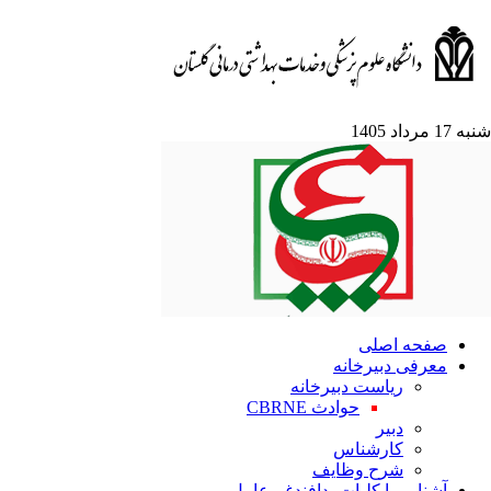
1 مرداد 1405
صفحه اصلی
معرفی دبیرخانه
ریاست دبیرخانه
حوادث CBRNE
دبیر
کارشناس
شرح وظایف
آشنایی با کلیات پدافندغیرعامل