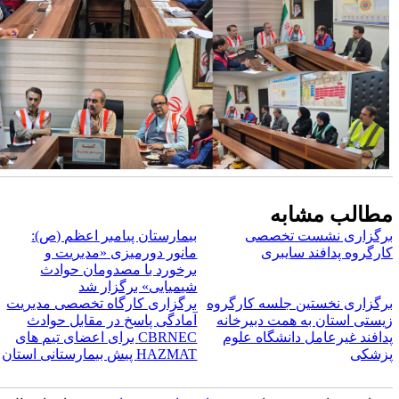
طالب مشابه
رگزاری نشست تخصصی
بیمارستان پیامبر اعظم (ص):
ارگروه پدافند سایبری
مانور دورمیزی «مدیریت و
برخورد با مصدومان حوادث
شیمیایی» برگزار شد
رگزاری نخستین جلسه کارگروه
برگزاری کارگاه تخصصی مدیریت
یستی استان به همت دبیرخانه
آمادگی پاسخ در مقابل حوادث
دافند غیرعامل دانشگاه علوم
CBRNEC برای اعضای تیم های
زشکی
HAZMAT پیش بیمارستانی استان