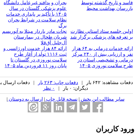
اسد و تاریخ گذشته توسط
بحران و پدافند غیرعامل دانشگاه
ازرسان بهداشت محیط
علوم پزشکی گلستان در سال
۱۴۰۵ با تأکید بر پایداری خدمات
نظام سلامت در شرایط بحران
برگ
ولین جلسه ستاد استانی نظارت
نجات مادر باردار مبتلا به آنوریسم
ر تعرفه های پزشکی برگزار شد
شریان طحال در بیمارستان
آل‌جلیل آق‌قلا
ارائه خدمات درمانی به ۶۴ هزار
ارائه ۸۴ هزار خدمت اورژانسی و
نفر و ارزیابی بیش از ۲۴۰ مرکز
ثبت ۱۱۱۶ تولد از آغاز طرح
رمانی و تشخیصی استان در
سلامت نوروزی در گلستان تا
رح سلامت نوروزی ۱۴۰۵
پایان روز ۱۱ فروردین ماه ۱۴۰۵
عات مشاهده: ۶۴۲ بار |
دفعات چاپ: ۲۶۳ بار
| دفعات ارسال به
دیگران: ۰ بار |
۰ نظر
سایر مطالب این بخش
|
نسخه قابل چاپ
|
ارسال به دوستان
|
رود کاربران