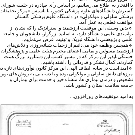
ا افتخار به اطلاع می‌رسانیم، بر اساس رأی صادره در جلسه شورای
سترش دانشگاه‌های علوم پزشکی کشور، با تأسیس «مرکز تحقیقات
زشکی سلولی و مولکولی» در دانشگاه علوم پزشکی گلستان
وافقت قطعی به عمل آمد.
بدین وسیله، این موفقیت ارزشمند و استراتژیک را که نشان از
وانمندی علمی دانشگاه دارد، به اساتید بزرگوار، دانشجویان و جامعه
لمی و پژوهشی دانشگاه تبریک و تهنیت عرض می‌نماییم.
همچنین وظیفه خود می‌دانیم از زحمات شبانه‌روزی و تلاش‌های
رزشمند مسولین و تمامی اعضای محترم هیئت علمی و پژوهشگران
ستگی‌ناپذیر این مرکز که در مسیر کسب این دستاورد بزرگ همت
ماردند، کمال تشکر و قدردانی را داشته باشیم.
امید است در سایه الطاف الهی، این مرکز کانون نوآوری‌های تازه در
رزهای دانش سلولی و مولکولی بوده و با دستیابی به روش های نوین
شخیص و درمان بیماری ها، منشاء خیر و خدمت برای بیماران و
امعه سلامت استان و کشور باشد.
ه امید موفقیت‌های روزافزون...