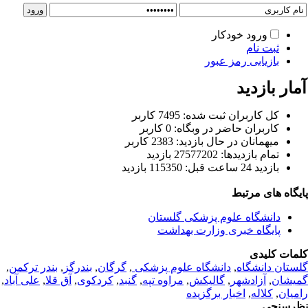
ورود خودکار
ثبت نام
بازیابی رمز عبور
ار بازدید
كل کاربران ثبت شده: 7495 کاربر
کاربران حاضر در وبگاه: 0 کاربر
ميهمانان در حال بازديد: 2383 کاربر
تمام بازديد‌ها: 27577202 بازدید
بازديد 24 ساعت قبل: 115350 بازدید
یگاه های مرتبط
دانشگاه علوم پزشکی گلستان
پایگاه خبری وزارت بهداشت
مات کلیدی
ستان دانشگاه
,
دانشگاه علوم پزشکی
,
گرگان
,
بندرگز
,
بندر ترکمن
,
یشان
,
آزادشهر
,
گالیکش
,
مراوه تپه
,
گنبد
,
کردکوی
,
آق قلا
,
علی آباد
,
میان
,
کلاله
,
اخبار برگزیده
رسنجی