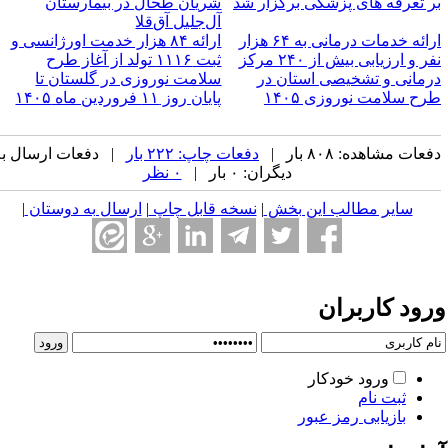
ر تعرفه های پزشکی برگزار شد
شریان طحال در بیمارستان
آل‌جلیل آق‌قلا
ارائه خدمات درمانی به ۶۴ هزار
ارائه ۸۴ هزار خدمت اورژانسی و
نفر و ارزیابی بیش از ۲۴۰ مرکز
ثبت ۱۱۱۶ تولد از آغاز طرح
رمانی و تشخیصی استان در
سلامت نوروزی در گلستان تا
رح سلامت نوروزی ۱۴۰۵
پایان روز ۱۱ فروردین ماه ۱۴۰۵
عات مشاهده: ۸۰۸ بار |
دفعات چاپ: ۲۲۲ بار
| دفعات ارسال به
دیگران: ۰ بار |
۰ نظر
سایر مطالب این بخش
|
نسخه قابل چاپ
|
ارسال به دوستان
|
رود کاربران
ورود خودکار
ثبت نام
بازیابی رمز عبور