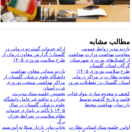
طالب مشابه
ازدید مدیر روابط عمومی
ارائه خدمات گسترده درمانی در
عاونت بهداشت وزارت بهداشت
گلستان؛ گزارش معاون درمان از
ز کشیک‌های نوروزی شهرستان
طرح سلامت نوروزی ۱۴۰۵
رگان استان گلستان
طرح سلامت نوروزی ۱۴۰۵؛
بازدید میدانی معاون بهداشت
شدید نظارت بر مراکز درمانی
دانشگاه علوم پزشکی گلستان از
ستان گلستان در تعطیلات نوروز
مراکز بهداشتی منتخب نوروزی
غرب استان
شف و معدوم سازی مواد غذایی
نخستین جلسه ستاد مدیریت
اسد و تاریخ گذشته توسط
بحران و پدافند غیرعامل دانشگاه
ازرسان بهداشت محیط
علوم پزشکی گلستان در سال
۱۴۰۵ با تأکید بر پایداری خدمات
نظام سلامت در شرایط بحران
برگ
ولین جلسه ستاد استانی نظارت
نجات مادر باردار مبتلا به آنوریسم