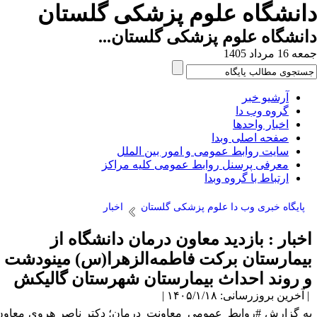
انشگاه علوم پزشکی گلستان
نشگاه علوم پزشکی گلستان...
1 مرداد 1405
آرشیو خبر
گروه وب دا
اخبار واحدها
صفحه اصلی وبدا
سایت روابط عمومی و امور بین الملل
معرفی پرسنل روابط عمومی کلیه مراکز
ارتباط با گروه وبدا
پایگاه خبری وب دا علوم پزشکی گلستان
اخبار
خبار : بازدید معاون درمان دانشگاه از
یمارستان برکت فاطمه‌الزهرا(س) مینودشت
 روند احداث بیمارستان شهرستان گالیکش
آخرین بروزرسانی: ۱۴۰۵/۱/۱۸ |
ه گزارش #روابط_عمومی_معاونت_درمان؛ دکتر ناصر هروی معاون