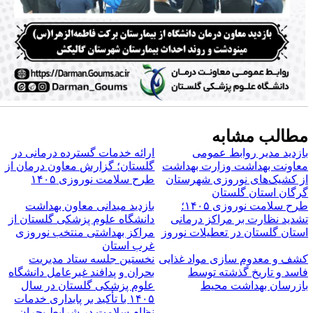
طالب مشابه
ازدید مدیر روابط عمومی
ارائه خدمات گسترده درمانی در
عاونت بهداشت وزارت بهداشت
گلستان؛ گزارش معاون درمان از
ز کشیک‌های نوروزی شهرستان
طرح سلامت نوروزی ۱۴۰۵
رگان استان گلستان
طرح سلامت نوروزی ۱۴۰۵؛
بازدید میدانی معاون بهداشت
شدید نظارت بر مراکز درمانی
دانشگاه علوم پزشکی گلستان از
ستان گلستان در تعطیلات نوروز
مراکز بهداشتی منتخب نوروزی
غرب استان
شف و معدوم سازی مواد غذایی
نخستین جلسه ستاد مدیریت
اسد و تاریخ گذشته توسط
بحران و پدافند غیرعامل دانشگاه
ازرسان بهداشت محیط
علوم پزشکی گلستان در سال
۱۴۰۵ با تأکید بر پایداری خدمات
نظام سلامت در شرایط بحران