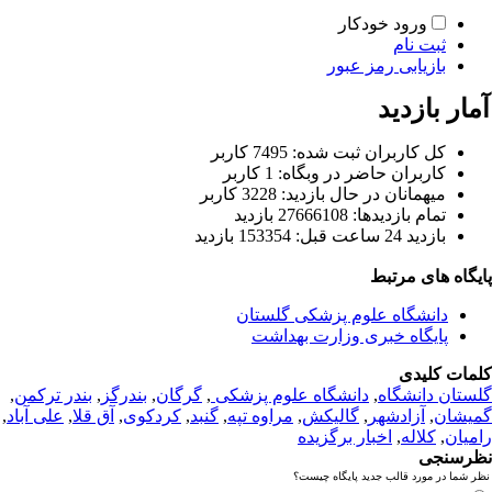
ورود خودکار
ثبت نام
بازیابی رمز عبور
ار بازدید
كل کاربران ثبت شده: 7495 کاربر
کاربران حاضر در وبگاه: 1 کاربر
ميهمانان در حال بازديد: 3228 کاربر
تمام بازديد‌ها: 27666108 بازدید
بازديد 24 ساعت قبل: 153354 بازدید
یگاه های مرتبط
دانشگاه علوم پزشکی گلستان
پایگاه خبری وزارت بهداشت
مات کلیدی
ستان دانشگاه
,
دانشگاه علوم پزشکی
,
گرگان
,
بندرگز
,
بندر ترکمن
,
یشان
,
آزادشهر
,
گالیکش
,
مراوه تپه
,
گنبد
,
کردکوی
,
آق قلا
,
علی آباد
,
میان
,
کلاله
,
اخبار برگزیده
رسنجی
 شما در مورد قالب جدید پایگاه چیست؟