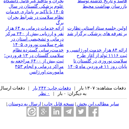
اسد و تاریخ گذشته توسط
بحران و پدافند غیرعامل دانشگاه
ازرسان بهداشت محیط
علوم پزشکی گلستان در سال
۱۴۰۵ با تأکید بر پایداری خدمات
نظام سلامت در شرایط بحران
برگ
ولین جلسه ستاد استانی نظارت
ارائه خدمات درمانی به ۶۴ هزار
ر تعرفه های پزشکی برگزار شد
نفر و ارزیابی بیش از ۲۴۰ مرکز
درمانی و تشخیصی استان در
طرح سلامت نوروزی ۱۴۰۵
ارائه ۸۴ هزار خدمت اورژانسی و
خدمت‌رسانی گسترده نظام
ثبت ۱۱۱۶ تولد از آغاز طرح
سلامت گلستان در ۱۳ فروردین؛
لامت نوروزی در گلستان تا
ثبت بیش از ۶۴۰۰ مراجعه به
ان روز ۱۱ فروردین ماه ۱۴۰۵
مراکز درمانی و انجام ۴۵۳
مأموریت اورژانس
فعات مشاهده: ۱۳۰۷ بار |
دفعات چاپ: ۲۴۲ بار
| دفعات ارسال
به دیگران: ۰ بار |
۰ نظر
سایر مطالب این بخش
|
نسخه قابل چاپ
|
ارسال به دوستان
|