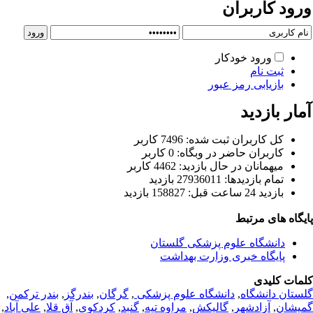
رود کاربران
ورود خودکار
ثبت نام
بازیابی رمز عبور
ار بازدید
كل کاربران ثبت شده: 7496 کاربر
کاربران حاضر در وبگاه: 0 کاربر
ميهمانان در حال بازديد: 4462 کاربر
تمام بازديد‌ها: 27936011 بازدید
بازديد 24 ساعت قبل: 158827 بازدید
یگاه های مرتبط
دانشگاه علوم پزشکی گلستان
پایگاه خبری وزارت بهداشت
مات کلیدی
ستان دانشگاه
,
دانشگاه علوم پزشکی
,
گرگان
,
بندرگز
,
بندر ترکمن
,
یشان
,
آزادشهر
,
گالیکش
,
مراوه تپه
,
گنبد
,
کردکوی
,
آق قلا
,
علی آباد
,