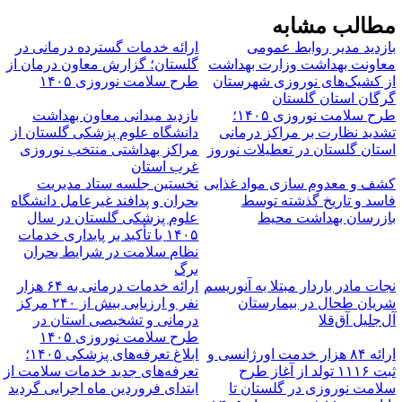
طالب مشابه
ازدید مدیر روابط عمومی
ارائه خدمات گسترده درمانی در
عاونت بهداشت وزارت بهداشت
گلستان؛ گزارش معاون درمان از
ز کشیک‌های نوروزی شهرستان
طرح سلامت نوروزی ۱۴۰۵
رگان استان گلستان
طرح سلامت نوروزی ۱۴۰۵؛
بازدید میدانی معاون بهداشت
شدید نظارت بر مراکز درمانی
دانشگاه علوم پزشکی گلستان از
ستان گلستان در تعطیلات نوروز
مراکز بهداشتی منتخب نوروزی
غرب استان
شف و معدوم سازی مواد غذایی
نخستین جلسه ستاد مدیریت
اسد و تاریخ گذشته توسط
بحران و پدافند غیرعامل دانشگاه
ازرسان بهداشت محیط
علوم پزشکی گلستان در سال
۱۴۰۵ با تأکید بر پایداری خدمات
نظام سلامت در شرایط بحران
برگ
جات مادر باردار مبتلا به آنوریسم
ارائه خدمات درمانی به ۶۴ هزار
ریان طحال در بیمارستان
نفر و ارزیابی بیش از ۲۴۰ مرکز
ل‌جلیل آق‌قلا
درمانی و تشخیصی استان در
طرح سلامت نوروزی ۱۴۰۵
ارائه ۸۴ هزار خدمت اورژانسی و
ابلاغ تعرفه‌های پزشکی ۱۴۰۵؛
ثبت ۱۱۱۶ تولد از آغاز طرح
تعرفه‌های جدید خدمات سلامت از
لامت نوروزی در گلستان تا
ابتدای فروردین ماه ‌اجرایی گردید