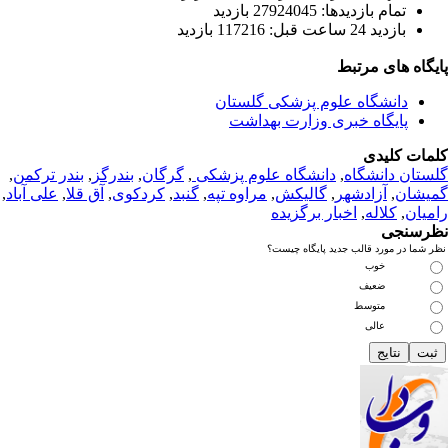
تمام بازديد‌ها: 27924045 بازدید
بازديد 24 ساعت قبل: 117216 بازدید
یگاه های مرتبط
دانشگاه علوم پزشکی گلستان
پایگاه خبری وزارت بهداشت
مات کلیدی
ستان دانشگاه
,
دانشگاه علوم پزشکی
,
گرگان
,
بندرگز
,
بندر ترکمن
,
یشان
,
آزادشهر
,
گالیکش
,
مراوه تپه
,
گنبد
,
کردکوی
,
آق قلا
,
علی آباد
,
میان
,
کلاله
,
اخبار برگزیده
رسنجی
 شما در مورد قالب جدید پایگاه چیست؟
خوب
ضعیف
متوسط
عالی