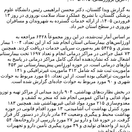
ه گزارش وبدا گلستان، دکتر محسن ابراهیمی رئیس دانشگاه علوم
پزشکی گلستان، با تشریح عملکرد ستاد سلامت نوروزی در روز ۱۳
فروردین ۱۴۰۵، از ارائه خدمات گسترده به شهروندان و مسافران
وروزی در سطح استان خبر داد.
بر اساس آمار ثبت‌شده، در این روز مجموعاً ۶۴۲۸ مراجعه به
اورژانس‌های بیمارستانی استان انجام شد که از این تعداد، ۱۰۰۴ بیمار
بستری و ۵۴۲۵ نفر به‌صورت سرپایی خدمات دریافت کردند. همچنین
۷۳ عمل جراحی در مراکز درمانی انجام و تعداد ۱۶۹۷ تخت بیمارستانی
شغال شد که نشان‌دهنده آمادگی کامل مراکز درمانی در پاسخ به
نیازهای درمانی است. در حوزه اورژانس پیش‌بیمارستانی نیز ۴۵۳
مأموریت ثبت شد که شامل ۳۱۲ مأموریت غیرترافیکی و ۱۴۱
مأموریت ترافیکی بوده است. از این تعداد، ۵۱ مورد مربوط به حوادث
و ۹۰ مورد مربوط به حوادث جاده‌ای گزارش شده است.
در بخش نظارت‌های بهداشتی، ۹۰۴ بازدید میدانی از مراکز تهیه و توزیع
واد غذایی و اماکن عمومی انجام شد که منجر به کشف و
معدوم‌سازی ۲۱۵ مورد مواد غذایی غیربهداشتی شد. همچنین ۱۸۳
مورد کنترل بهداشت آب آشامیدنی، ۱۳ مورد اقدام قانونی در حوزه
بهداشت محیط و پیگیری وضعیت ۴۳ مادر باردار در دستور کار قرار
گرفت. در حوزه غذا و دارو نیز ۲۷ مورد بازرسی از داروخانه‌ها، ۵۴
بازدید از واحدهای تولیدی و ۴۹ مورد پیگیری تأمین دارو و تجهیزات
زشکی انجام شد.