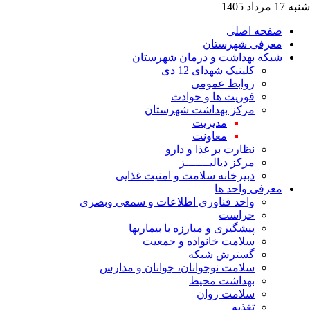
شنبه 17 مرداد 1405
صفحه اصلی
معرفی شهرستان
شبکه بهداشت و درمان شهرستان
کلینیک شهدای 12 دی
روابط عمومی
فوریت ها و حوادث
مرکز بهداشت شهرستان
مدیریت
معاونت
نظارت بر غذا و دارو
مرکز دیالیـــــــز
دبیرخانه سلامت و امنیت غذایی
معرفی واحد ها
واحد فناوری اطلاعات و سمعی وبصری
حراست
پیشگیری و مبارزه با بیماریها
سلامت خانواده و جمعیت
گسترش شبکه
سلامت نوجوانان، جوانان و مدارس
بهداشت محیط
سلامت روان
تغذیه