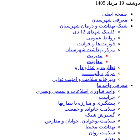
ه 19 مرداد 1405
صفحه اصلی
معرفی شهرستان
شبکه بهداشت و درمان شهرستان
کلینیک شهدای 12 دی
روابط عمومی
فوریت ها و حوادث
مرکز بهداشت شهرستان
مدیریت
معاونت
نظارت بر غذا و دارو
مرکز دیالیـــــــز
دبیرخانه سلامت و امنیت غذایی
معرفی واحد ها
واحد فناوری اطلاعات و سمعی وبصری
حراست
پیشگیری و مبارزه با بیماریها
سلامت خانواده و جمعیت
گسترش شبکه
سلامت نوجوانان، جوانان و مدارس
بهداشت محیط
سلامت روان
تغذیه