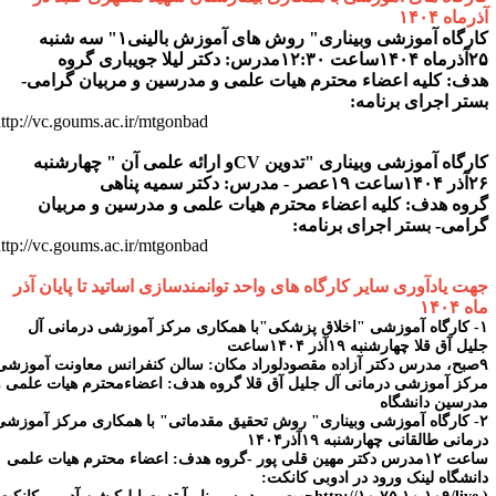
آذرماه ۱۴۰۴
کارگاه آموزشی وبیناری" روش های آموزش بالینی۱" سه شنبه
۲۵آذرماه ۱۴۰۴ساعت ۱۲:۳۰مدرس: دکتر لیلا جویباری گروه
هدف: کلیه اعضاء محترم هیات علمی و مدرسین و مربیان گرامی-
بستر اجرای برنامه:
http://vc.goums.ac.ir/mtgonbad
کارگاه آموزشی وبیناری "تدوین CVو ارائه علمی آن " چھارشنبه
۲۶آذر ۱۴۰۴ساعت ۱۹عصر - مدرس: دکتر سمیه پناھی
گروه هدف: کلیه اعضاء محترم هیات علمی و مدرسین و مربیان
گرامی- بستر اجرای برنامه:
http://vc.goums.ac.ir/mtgonbad
جهت یادآوری سایر کارگاه های واحد توانمندسازی اساتید تا پایان آذر
ماه ۱۴۰۴
۱- کارگاه آموزشی "اخلاق پزشکی"با همکاری مرکز آموزشی درمانی آل
جلیل آق قلا چهارشنبه ۱۹آذر ۱۴۰۴ساعت
۹صبح، مدرس دکتر آزاده مقصودلوراد مکان: سالن کنفرانس معاونت آموزشی
مرکز آموزشی درمانی آل جلیل آق قلا گروه هدف: اعضاءمحترم هیات علمی و
مدرسین دانشگاه
۲- کارگاه آموزشی وبیناری" روش تحقیق مقدماتی" با همکاری مرکز آموزشی
درمانی طالقانی چهارشنبه ۱۹آذر۱۴۰۴
ساعت ۱۲مدرس دکتر مهین قلی پور -گروه هدف: اعضاء محترم هیات علمی
دانشگاه لینک ورود در ادوبی کانکت: