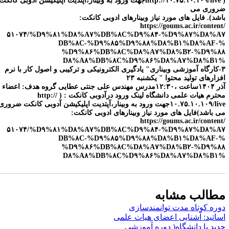
( http://۱۰.۷۵.۱۰.۱۰۹/liveجهت ورود به وبینار،آپتدیت اپلیکیشن آدوبی کانکت
ضروری می
باشد). فایل های مورد نیاز وبینارهای ادوبی کانکت:
https://goums.ac.ir/content/
۵۱۰۷۴/%D۹%۸۱%D۸%A۷%DB%۸C%D۹%۸۴-%D۹%۸۷%D۸%A۷
%DB%۸C-%D۹%۸۵%D۹%۸۸%D۸%B۱%D۸%AF-
%D۹%۸۶%DB%۸C%D۸%A۷%D۸%B۲-%D۹%۸۸
%D۸%A۸%DB%۸C%D۹%۸۶%D۸%A۷%D۸%B۱
۳-کارگاه آموزشی وبیناری" یادگیری الکترونیکی و ترکیبی و اصول کار با نرم
افزارهای تولید محتوا " یکشنبه ۲۳
آذر ۱۴۰۴ساعت ،۱۲:۳۰مدرس مهندس علی جنتی عطایی گروه هدف: اعضاء
محترم هیات علمی دانشگاه لینک ورود درآدوبی کانکت : ( http://
۱۰.۷۵.۱۰.۱۰۹/liveجهت ورود به وبینار،آپتدیت اپلیکیشن آدوبی کانکت ضروری
می باشد)فایل های مورد نیاز وبینارهای ادوبی کانکت:
https://goums.ac.ir/content/
۵۱۰۷۴/%D۹%۸۱%D۸%A۷%DB%۸C%D۹%۸۴-%D۹%۸۷%D۸%A۷
%DB%۸C-%D۹%۸۵%D۹%۸۸%D۸%B۱%D۸%AF-
%D۹%۸۶%DB%۸C%D۸%A۷%D۸%B۲-%D۹%۸۸
%D۸%A۸%DB%۸C%D۹%۸۶%D۸%A۷%D۸%B۱
مطالب مشابه
دوره کوتاه مدت توانمندسازی
اساتید: آشنایی اعضای هیات علمی
جدید با دانشگاه( دوره آموزشی