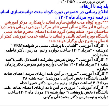
| آخرین بروزرسانی: ۱۴۰۴/۵/۷ |
پله پله تا ارتقاء:
اطلاع رسانی در خصوص دوره کوتاه مدت توانمندسازی اساتید
در نیمه دوم مرداد ماه ۱۴۰۴ :
*
**دوره کوتاه مدت توانمندسازی اساتید با همکاری مرکز آموزشی
درمانی ۵ آذر مکان سالن آمفی تئاتر مرکز آموزشی درمانی پنجم آذر(
ساختمان نبوی طبقه پنجم) گروه هدف: اعضای محترم هیات علمی
دانشگاه بویژه اساتید بالینی و اساتید با سابقه خدمت آموزشی کمتر از
۵ سال به شرح ذیل برگزار خواهد شد:
۱ -کارگاه آموزشی "آشنایی با پزشکی مبتنی بر شواهد(EBM "
(دوشنبه ۲۰مرداد ۱۴۰۴ ساعت دوازده و نیم مدرس: دکتر فاطمه
محمدزاده
۲ -کارگاه آموزشی " روش تدریس پیشرفته ( استدلال بالینی)"سه
شنبه ۲۱ مرداد ماه ۱۴۰۴ ساعت دوازده و نیم مدرس: دکتر پژمان
خوارزم
۳-کارگاه آموزشی "مروری بر آیین نامه ارتقای مرتبه اعضای هیات
علمی دانشگاه ( بخش اجرائی/ آموزشی) "سه شنبه ۲۸
مرداد۱۴۰۴ساعت دوازده و نیم مدرس: دکتر حمیرا خدام
۴--کارگاه آموزشی" مروری بر آیین نامه ارتقای اعضای هیات علمی
دانشگاه ( بخش پژوهشی)" چهارشنبه ۲۹ مرداد ماه ۱۴۰۴ساعت
دوازده و نیممدرس دکتر محمدعلی وکیلی