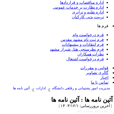
اداره مناقصات و قراردادها
اداره نظارت بر خدمات عمومی
اداره نقلیه و ترابری
تربیت بدنی کارکنان
فرم ها
فرم درخواست وام
فرم ثبت نام مشهد مقدس
فرم انتقادات و پیشنهادات
فرم نظرسنجی هتل شیراز مشهد
نظرات همکاران
فرم درخواست اشتغال
قوانین و مقررات
گالری تصاویر
اخبار
تماس با ما
مدیریت امور پشتیبانی و رفاهی دانشگاه
ادارات
آئین نامه ها
ئین نامه ها : آئین نامه ها
آخرین بروزرسانی: ۱۴۰۳/۱۲/۱ |
ازگشت به صفحه قبل