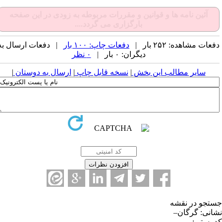
آئین نامه ها و قوانین و مقررات مربوطه به زودی در این صفحه
بارگزاری می گردد....
عات مشاهده: ۲۵۲ بار |
دفعات چاپ: ۱۰۰ بار
| دفعات ارسال به
دیگران: ۰ بار |
۰ نظر
سایر مطالب این بخش
|
نسخه قابل چاپ
|
ارسال به دوستان
|
تجو در نقشه
انی: گرگان–
 پستی: .....