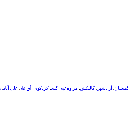
میشان
,
آزادشهر
,
گالیکش
,
مراوه تپه
,
گنبد
,
کردکوی
,
آق قلا
,
علی آباد
,
ر