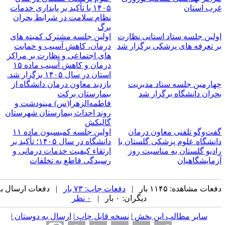
رب استان
۱۴۰۵ با تأکید بر پایداری خدمات
نظام سلامت در شرایط بحران
برگ
ولین جلسه ستاد استانی نظارت
اولین جلسه مشترک کمیته های
ر تعرفه های پزشکی برگزار شد
درمان، کاهش آسیب و حمایت
های اجتماعی و نظارت بر مراکز
درمان و کاهش آسیب ماده ۱۵
استان در سال ۱۴۰۵ برگزار شد.‌
هارمین جلسه ستاد مدیریت
بازدید معاون درمان دانشگاه از
حران دانشگاه برگزار شد
بیمارستان برکت
فاطمه‌الزهرا(س) مینودشت و
روند احداث بیمارستان شهرستان
گالیکش
فت‌وگو تلفنی معاون درمان
اولین جلسه کمیسیون ماده ۱۱
انشگاه علوم پزشکی گلستان با
دانشگاه در سال ۱۴۰۵؛ تأکید بر
ادیو گلستان به مناسبت روز
ارتقاء کیفیت خدمات درمانی و
زمایشگاهیان
رسیدگی قاطع به تخلفات
عات مشاهده: ۱۱۴۵ بار |
دفعات چاپ: ۷۳ بار
| دفعات ارسال به
دیگران: ۰ بار |
۰ نظر
سایر مطالب این بخش
|
نسخه قابل چاپ
|
ارسال به دوستان
|