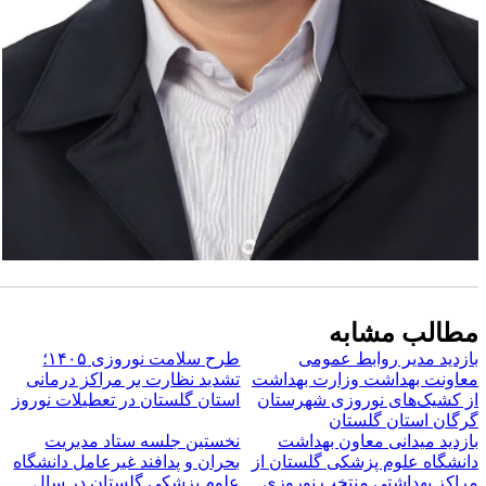
طالب مشابه
ازدید مدیر روابط عمومی
طرح سلامت نوروزی ۱۴۰۵؛
عاونت بهداشت وزارت بهداشت
تشدید نظارت بر مراکز درمانی
ز کشیک‌های نوروزی شهرستان
استان گلستان در تعطیلات نوروز
رگان استان گلستان
ازدید میدانی معاون بهداشت
نخستین جلسه ستاد مدیریت
انشگاه علوم پزشکی گلستان از
بحران و پدافند غیرعامل دانشگاه
راکز بهداشتی منتخب نوروزی
علوم پزشکی گلستان در سال