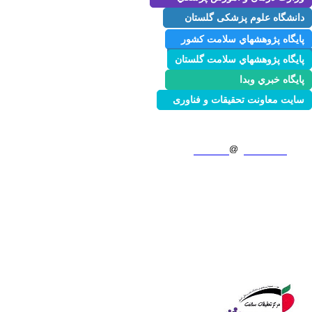
دانشگاه علوم پزشکی گلستان
پايگاه پژوهشهاي سلامت كشور
پايگاه پژوهشهاي سلامت گلستان
پايگاه خبري وبدا
سایت معاونت تحقیقات و فناوری
آدرس:گرگان، بلوارجانبازان، بیمارستان طالقانی گرگان
شماره تماس:01732220480
ایمیل:
goums.ac.ir
NCHRC