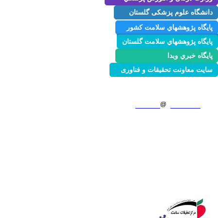
دانشگاه علوم پزشکی گلستان
پايگاه پژوهشهاي سلامت كشور
پايگاه پژوهشهاي سلامت گلستان
پايگاه خبري وبدا
سایت معاونت تحقیقات و فناوری
آدرس:گرگان، بلوارجانبازان، بیمارستان طالقانی گرگان
شماره تماس:01732220480
ایمیل:
goums.ac.ir
NCHRC