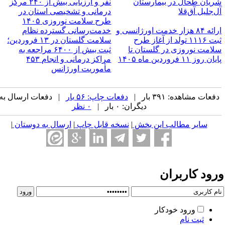
ریان طحال در بیمارستان
نفر و ارزیابی بیش از ۲۴۰ مرکز
ل‌جلیل آق‌قلا
درمانی و تشخیصی استان در
طرح سلامت نوروزی ۱۴۰۵
ارائه ۸۴ هزار خدمت اورژانسی و
خدمت‌رسانی گسترده نظام
ثبت ۱۱۱۶ تولد از آغاز طرح
سلامت گلستان در ۱۳ فروردین؛
لامت نوروزی در گلستان تا
ثبت بیش از ۶۴۰۰ مراجعه به
ان روز ۱۱ فروردین ماه ۱۴۰۵
مراکز درمانی و انجام ۴۵۳
مأموریت اورژانس
فعات مشاهده: ۳۹۱ بار |
دفعات چاپ: ۵۶ بار
| دفعات ارسال به
دیگران: ۰ بار |
۰ نظر
سایر مطالب این بخش
|
نسخه قابل چاپ
|
ارسال به دوستان
|
رود کاربران
ورود خودکار
ثبت نام