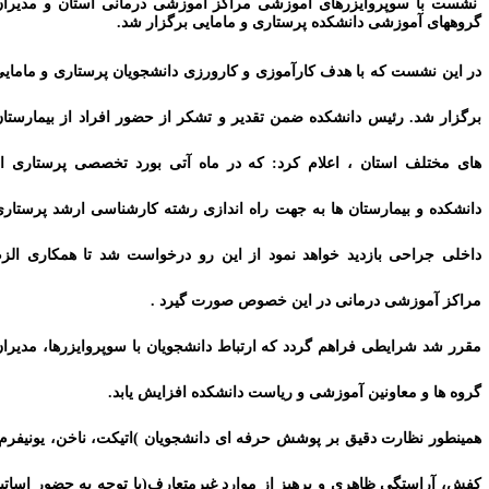
شست با سوپروایزرهای آموزشی مراکز آموزشی درمانی استان و مدیران
روههای آموزشی دانشکده پرستاری و مامایی برگزار شد.
ر این نشست که با هدف کارآموزی و کارورزی دانشجویان پرستاری و مامایی
رگزار شد. رئیس دانشکده ضمن تقدیر و تشکر از حضور افراد از بیمارستان
ای مختلف استان ، اعلام کرد: که در ماه آتی بورد تخصصی پرستاری از
انشکده و بیمارستان ها به جهت راه اندازی رشته کارشناسی ارشد پرستاری
اخلی جراحی بازدید خواهد نمود از این رو درخواست شد تا همکاری الزم
راکز آموزشی درمانی در این خصوص صورت گیرد .
قرر شد شرایطی فراهم گردد که ارتباط دانشجویان با سوپروایزرها، مدیران
روه ها و معاونین آموزشی و ریاست دانشکده افزایش یابد.
مینطور نظارت دقیق بر پوشش حرفه ای دانشجویان )اتیکت، ناخن، یونیفرم،
فش، آراستگی ظاهری و پرهیز از موارد غیرمتعارف(با توجه به حضور اساتید