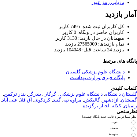
بازیابی رمز عبور
ار بازدید
كل کاربران ثبت شده: 7495 کاربر
کاربران حاضر در وبگاه: 0 کاربر
ميهمانان در حال بازديد: 3130 کاربر
تمام بازديد‌ها: 27565900 بازدید
بازديد 24 ساعت قبل: 104048 بازدید
یگاه های مرتبط
دانشگاه علوم پزشکی گلستان
پایگاه خبری وزارت بهداشت
مات کلیدی
ستان دانشگاه
,
دانشگاه علوم پزشکی
,
گرگان
,
بندرگز
,
بندر ترکمن
,
یشان
,
آزادشهر
,
گالیکش
,
مراوه تپه
,
گنبد
,
کردکوی
,
آق قلا
,
علی آباد
,
میان
,
کلاله
,
اخبار برگزیده
رسنجی
 شما در مورد قالب جدید پایگاه چیست؟
خوب
ضعیف
متوسط