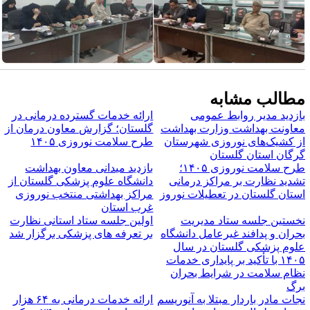
طالب مشابه
ازدید مدیر روابط عمومی
ارائه خدمات گسترده درمانی در
عاونت بهداشت وزارت بهداشت
گلستان؛ گزارش معاون درمان از
ز کشیک‌های نوروزی شهرستان
طرح سلامت نوروزی ۱۴۰۵
رگان استان گلستان
طرح سلامت نوروزی ۱۴۰۵؛
بازدید میدانی معاون بهداشت
شدید نظارت بر مراکز درمانی
دانشگاه علوم پزشکی گلستان از
ستان گلستان در تعطیلات نوروز
مراکز بهداشتی منتخب نوروزی
غرب استان
خستین جلسه ستاد مدیریت
اولین جلسه ستاد استانی نظارت
حران و پدافند غیرعامل دانشگاه
بر تعرفه های پزشکی برگزار شد
لوم پزشکی گلستان در سال
۱۴۰۵ با تأکید بر پایداری خدمات
ظام سلامت در شرایط بحران
رگ
جات مادر باردار مبتلا به آنوریسم
ارائه خدمات درمانی به ۶۴ هزار