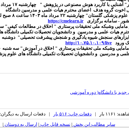
"
آشنایی با کاربرد هوش مصنوعی در پژوهش "
چهارشنبه ۱۷ مرداد ماه
ضی اخوت
گروه هدف
اعضای محترم هیات علمی و مدرسین دانشگاه
 علوم پزشکی گلستان
"
چهارشنبه ۲۲ مرداد ماه ۱۴۰۳ ساعت ۸ صبح لغایت ۱۲- دارای امتیاز فرهنگی-
شور - سامانه برگزاری
https://cmelearn.ir
 مامایی وشبکه ملی تحقیقات پرستاری
" اخلاق در مطالعات کیفی" س
حترم هیات علمی و مدرسین
و دانشجویان تحصیلات تکمیلی دانشگاه 
ابزارهای سنجش شیوه یادگیری و شنجش پیشرفت تحصیلی"
دوشنبه
۲۹ مرداد ماه ۳
ک ورود
http://۱۰.۷۵.۱۰.۱۰۹/live
 مامایی وشبکه ملی تحقیقات پرستاری
" اخلاق در آموزش" سه شنبه ۳۰ مرداد ماه ۱۴۰۳ ساعت ۱۲:۳۰
علمی و مدرسین
و دانشجویان تحصیلات تکمیلی دانشگاه های علوم پ
جدید با دانشگاه( دوره آموزشی
۱۱۶۱ بار |
دفعات چاپ: ۵۱۶ بار
| دفعات ارسال به دیگران: ۰ بار |
سایر مطالب این بخش
|
نسخه قابل چاپ
|
ارسال به دوستان
|