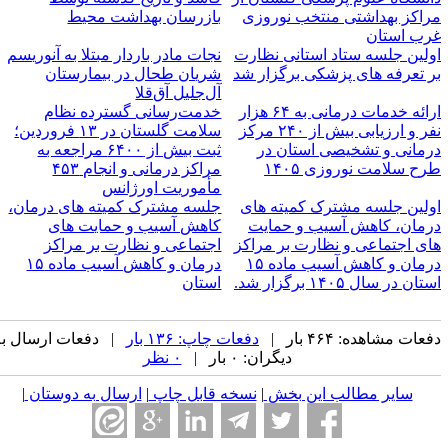
راکز بهداشتی منتخب نوروزی
بازرسان بهداشت محیط
رب استان
ولین جلسه ستاد استانی نظارت
نجات مادر باردار مبتلا به آنوریسم
ر تعرفه های پزشکی برگزار شد
شریان طحال در بیمارستان
آل‌جلیل آق‌قلا
ارائه خدمات درمانی به ۶۴ هزار
خدمت‌رسانی گسترده نظام
نفر و ارزیابی بیش از ۲۴۰ مرکز
سلامت گلستان در ۱۳ فروردین؛
رمانی و تشخیصی استان در
ثبت بیش از ۶۴۰۰ مراجعه به
رح سلامت نوروزی ۱۴۰۵
مراکز درمانی و انجام ۴۵۳
مأموریت اورژانس
ولین جلسه مشترک کمیته های
جلسه مشترک کمیته های درمان،
رمان، کاهش آسیب و حمایت
کاهش آسیب و حمایت های
ای اجتماعی و نظارت بر مراکز
اجتماعی و نظارت بر مراکز
درمان و کاهش آسیب ماده ۱۵
درمان و کاهش آسیب ماده ۱۵
تان در سال ۱۴۰۵ برگزار شد.‌
استان
عات مشاهده: ۴۶۴ بار |
دفعات چاپ: ۱۳۶ بار
| دفعات ارسال به
دیگران: ۰ بار |
۰ نظر
سایر مطالب این بخش
|
نسخه قابل چاپ
|
ارسال به دوستان
|