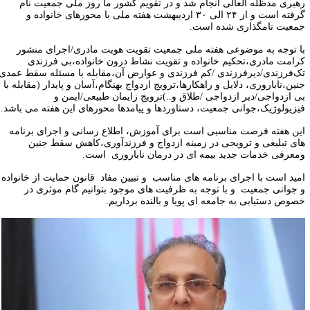
هبری مدظله العالی انجام شد و در تقویم کشور ما روز ملی جمعیت نام
گرفته است و از ۲۴ الی ۳۰ اردیبهشت هفته ملی با محورهای خانواده و
معیت نامگذاری شده است.
ا توجه به موضوعی هفته ملی جمعیت تقویت هویت مادری/اجرای منشور
رامت مادری،تحکیم خانواده و تقویت نشاط درون خانواده،بی فرزندی
ک‌فرزندی/دیرفرزندی /کم فرزندی و عوارض آن،مقابله با مسئله سقط عمدی
جنین،ناباروری، دلایل و راهکارها،ترویج ازدواج بهنگام،آسان و پایدار (مقابله با
ی ازدواجی/دیر ازدواجی /طلاق و..)ترویج زایمان طبیعی/ایمن و
یزیولوژیک،جوانی جمعیت، دستاوردها و پیامدها محورهای این هفته می باشد.
ین هفته فرصت مناسبی است برای آموزش، اطلاع رسانی و اجرای برنامه
ای تبلیغی و ترویجی در زمینه ازدواج و فرزندآوری،کاهش سقط جنین
‌معرفی خدمات جدید بیمه ای در درمان ناباروری است.
مید است با اجرای برنامه های مناسب و تبیین مفاد قانون حمایت از خانواده
 جوانی جمعیت و با توجه به ظرفیت های موجود بتوانیم گام موثری در
صوص دستیابی به جامعه ای پویا و بالنده برداریم.