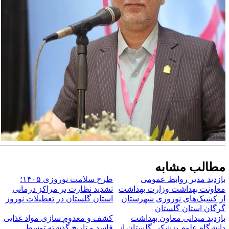
طالب مشابه
ازدید مدیر روابط عمومی
طرح سلامت نوروزی ۱۴۰۵؛
عاونت بهداشت وزارت بهداشت
تشدید نظارت بر مراکز درمانی
ز کشیک‌های نوروزی شهرستان
استان گلستان در تعطیلات نوروز
رگان استان گلستان
ازدید میدانی معاون بهداشت
کشف و معدوم سازی مواد غذایی
انشگاه علوم پزشکی گلستان از
فاسد و تاریخ گذشته توسط