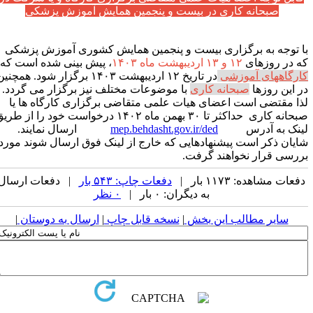
صبحانه کاری در بیست و پنجمین همایش آموزش پزشکی
با توجه به برگزاری بیست و پنجمین همایش کشوری آموزش پزشکی
که در روزهای
۱۲ و ۱۳ اردیبهشت ماه ۱۴۰۳
، پیش بینی شده است که
کارگاههای آموزشی
در تاریخ ۱۲ اردیبهشت ۱۴۰۳ برگزار شود. همچنین
در این روزها
صبحانه کاری
با موضوعات مختلف نیز برگزار می گردد.
لذا مقتضی است اعضای هیات علمی متقاضی برگزاری کارگاه ها یا
صبحانه کاری حداکثر تا ۳۰ بهمن ماه ۱۴۰۲ درخواست خود را از طری
لینک به آدرس
mep.behdasht.gov.ir/ded
ارسال نمایند.
شایان ذکر است پیشنهادهایی که خارج از لینک فوق ارسال شوند مورد
بررسی قرار نخواهند گرفت.
دفعات مشاهده: ۱۱۷۳ بار |
دفعات چاپ: ۵۴۳ بار
| دفعات ارسال
به دیگران: ۰ بار |
۰ نظر
سایر مطالب این بخش
|
نسخه قابل چاپ
|
ارسال به دوستان
|