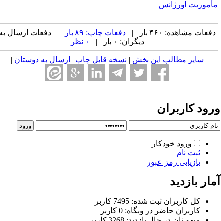
أموریت اورژانس
فعات مشاهده: ۴۶۰ بار |
دفعات چاپ: ۸۹ بار
| دفعات ارسال به
دیگران: ۰ بار |
۰ نظر
سایر مطالب این بخش
|
نسخه قابل چاپ
|
ارسال به دوستان
|
رود کاربران
ورود خودکار
ثبت نام
بازیابی رمز عبور
ار بازدید
كل کاربران ثبت شده: 7495 کاربر
کاربران حاضر در وبگاه: 0 کاربر
ميهمانان در حال بازديد: 3268 کاربر