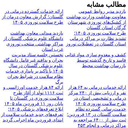
طالب مشابه
ازدید مدیر روابط عمومی
ارائه خدمات گسترده درمانی در
عاونت بهداشت وزارت بهداشت
گلستان؛ گزارش معاون درمان از
ز کشیک‌های نوروزی شهرستان
طرح سلامت نوروزی ۱۴۰۵
رگان استان گلستان
طرح سلامت نوروزی ۱۴۰۵؛
بازدید میدانی معاون بهداشت
شدید نظارت بر مراکز درمانی
دانشگاه علوم پزشکی گلستان از
ستان گلستان در تعطیلات نوروز
مراکز بهداشتی منتخب نوروزی
غرب استان
شف و معدوم سازی مواد غذایی
نخستین جلسه ستاد مدیریت
اسد و تاریخ گذشته توسط
بحران و پدافند غیرعامل دانشگاه
ازرسان بهداشت محیط
علوم پزشکی گلستان در سال
۱۴۰۵ با تأکید بر پایداری خدمات
نظام سلامت در شرایط بحران
برگ
ارائه خدمات درمانی به ۶۴ هزار
ارائه ۸۴ هزار خدمت اورژانسی و
نفر و ارزیابی بیش از ۲۴۰ مرکز
ثبت ۱۱۱۶ تولد از آغاز طرح
رمانی و تشخیصی استان در
سلامت نوروزی در گلستان تا
رح سلامت نوروزی ۱۴۰۵
پایان روز ۱۱ فروردین ماه ۱۴۰۵
دمت‌رسانی گسترده نظام
ابلاغ تعرفه‌های پزشکی ۱۴۰۵؛
سلامت گلستان در ۱۳ فروردین؛
تعرفه‌های جدید خدمات سلامت از
ثبت بیش از ۶۴۰۰ مراجعه به
ابتدای فروردین ماه ‌اجرایی گردید
مراکز درمانی و انجام ۴۵۳