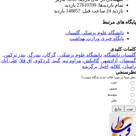
تمام بازديد‌ها: 27610709 بازدید
بازديد 24 ساعت قبل: 148857 بازدید
یگاه های مرتبط
دانشگاه علوم پزشکی گلستان
پایگاه خبری وزارت بهداشت
مات کلیدی
ستان دانشگاه
,
دانشگاه علوم پزشکی
,
گرگان
,
بندرگز
,
بندر ترکمن
,
یشان
,
آزادشهر
,
گالیکش
,
مراوه تپه
,
گنبد
,
کردکوی
,
آق قلا
,
علی آباد
,
میان
,
کلاله
,
اخبار برگزیده
رسنجی
 شما در مورد قالب جدید پایگاه چیست؟
خوب
ضعیف
متوسط
عالی