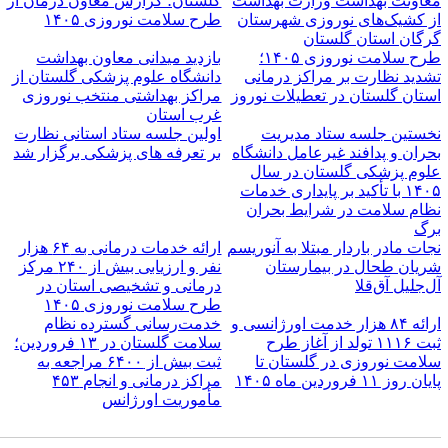
عاونت بهداشت وزارت بهداشت
گلستان؛ گزارش معاون درمان از
ز کشیک‌های نوروزی شهرستان
طرح سلامت نوروزی ۱۴۰۵
رگان استان گلستان
طرح سلامت نوروزی ۱۴۰۵؛
بازدید میدانی معاون بهداشت
شدید نظارت بر مراکز درمانی
دانشگاه علوم پزشکی گلستان از
ستان گلستان در تعطیلات نوروز
مراکز بهداشتی منتخب نوروزی
غرب استان
خستین جلسه ستاد مدیریت
اولین جلسه ستاد استانی نظارت
حران و پدافند غیرعامل دانشگاه
بر تعرفه های پزشکی برگزار شد
لوم پزشکی گلستان در سال
۱۴۰۵ با تأکید بر پایداری خدمات
ظام سلامت در شرایط بحران
رگ
جات مادر باردار مبتلا به آنوریسم
ارائه خدمات درمانی به ۶۴ هزار
ریان طحال در بیمارستان
نفر و ارزیابی بیش از ۲۴۰ مرکز
ل‌جلیل آق‌قلا
درمانی و تشخیصی استان در
طرح سلامت نوروزی ۱۴۰۵
ارائه ۸۴ هزار خدمت اورژانسی و
خدمت‌رسانی گسترده نظام
ثبت ۱۱۱۶ تولد از آغاز طرح
سلامت گلستان در ۱۳ فروردین؛
لامت نوروزی در گلستان تا
ثبت بیش از ۶۴۰۰ مراجعه به
ان روز ۱۱ فروردین ماه ۱۴۰۵
مراکز درمانی و انجام ۴۵۳
مأموریت اورژانس