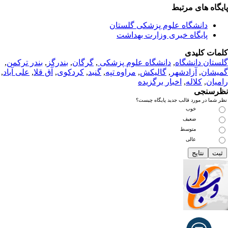
یگاه های مرتبط
دانشگاه علوم پزشکی گلستان
پایگاه خبری وزارت بهداشت
مات کلیدی
ستان دانشگاه
,
دانشگاه علوم پزشکی
,
گرگان
,
بندرگز
,
بندر ترکمن
,
یشان
,
آزادشهر
,
گالیکش
,
مراوه تپه
,
گنبد
,
کردکوی
,
آق قلا
,
علی آباد
,
میان
,
کلاله
,
اخبار برگزیده
رسنجی
 شما در مورد قالب جدید پایگاه چیست؟
خوب
ضعیف
متوسط
عالی