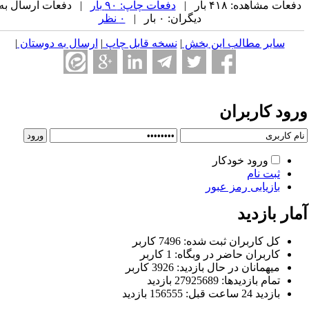
فعات مشاهده: ۴۱۸ بار |
دفعات چاپ: ۹۰ بار
| دفعات ارسال به
دیگران: ۰ بار |
۰ نظر
سایر مطالب این بخش
|
نسخه قابل چاپ
|
ارسال به دوستان
|
رود کاربران
ورود خودکار
ثبت نام
بازیابی رمز عبور
ار بازدید
كل کاربران ثبت شده: 7496 کاربر
کاربران حاضر در وبگاه: 1 کاربر
ميهمانان در حال بازديد: 3926 کاربر
تمام بازديد‌ها: 27925689 بازدید
بازديد 24 ساعت قبل: 156555 بازدید