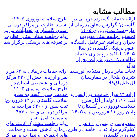
طالب مشابه
رائه خدمات گسترده درمانی در
طرح سلامت نوروزی ۱۴۰۵؛
لستان؛ گزارش معاون درمان از
تشدید نظارت بر مراکز درمانی
رح سلامت نوروزی ۱۴۰۵
استان گلستان در تعطیلات نوروز
خستین جلسه ستاد مدیریت
اولین جلسه ستاد استانی نظارت
حران و پدافند غیرعامل دانشگاه
بر تعرفه های پزشکی برگزار شد
لوم پزشکی گلستان در سال
۱۴۰۵ با تأکید بر پایداری خدمات
ظام سلامت در شرایط بحران
رگ
جات مادر باردار مبتلا به آنوریسم
ارائه خدمات درمانی به ۶۴ هزار
ریان طحال در بیمارستان
نفر و ارزیابی بیش از ۲۴۰ مرکز
ل‌جلیل آق‌قلا
درمانی و تشخیصی استان در
طرح سلامت نوروزی ۱۴۰۵
ارائه ۸۴ هزار خدمت اورژانسی و
خدمت‌رسانی گسترده نظام
ثبت ۱۱۱۶ تولد از آغاز طرح
سلامت گلستان در ۱۳ فروردین؛
لامت نوروزی در گلستان تا
ثبت بیش از ۶۴۰۰ مراجعه به
ان روز ۱۱ فروردین ماه ۱۴۰۵
مراکز درمانی و انجام ۴۵۳
مأموریت اورژانس
معدوم‌سازی بیش از ۱۰ هزار
اولین جلسه مشترک کمیته های
یلوگرم مواد غذایی فاسد در طرح
درمان، کاهش آسیب و حمایت
وروزی گلستان
های اجتماعی و نظارت بر مراکز