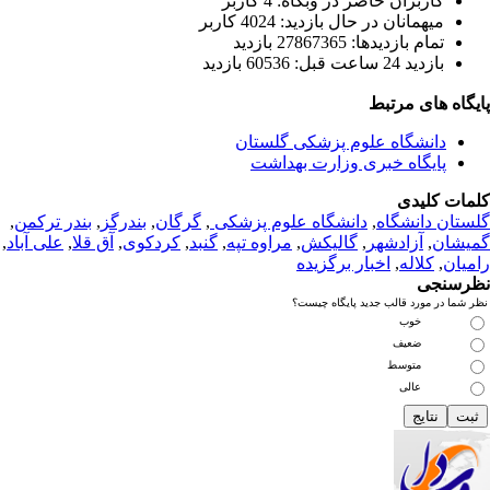
کاربران حاضر در وبگاه: 4 کاربر
ميهمانان در حال بازديد: 4024 کاربر
تمام بازديد‌ها: 27867365 بازدید
بازديد 24 ساعت قبل: 60536 بازدید
یگاه های مرتبط
دانشگاه علوم پزشکی گلستان
پایگاه خبری وزارت بهداشت
مات کلیدی
ستان دانشگاه
,
دانشگاه علوم پزشکی
,
گرگان
,
بندرگز
,
بندر ترکمن
,
یشان
,
آزادشهر
,
گالیکش
,
مراوه تپه
,
گنبد
,
کردکوی
,
آق قلا
,
علی آباد
,
میان
,
کلاله
,
اخبار برگزیده
رسنجی
 شما در مورد قالب جدید پایگاه چیست؟
خوب
ضعیف
متوسط
عالی