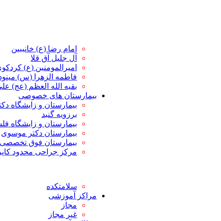
امام رضا (ع) خانببین
آل جلیل آق قلا
امیرالمومنین (ع) کردکو
فاطمه الزهرا (س) مین
بقیه الله العظم (عج) علی 
بیمارستان های خصوصی
بیمارستان و زایشگاه دک
برزویه گنبد
بیمارستان و زایشگاه ف
بیمارستان دکتر موسوی
بیمارستان فوق تخصصی 
مرکز جراحی محدود کاپ
سلامتکده
مراکز آموزشی
مجاز
غیر مجاز