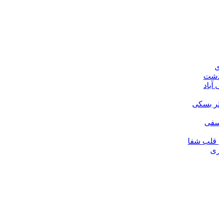
ی
ودشت
آباد
تر بسکی
لسفی
قلب شفا
ری