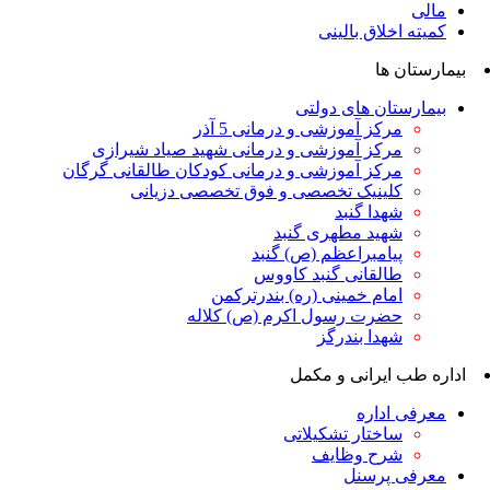
مالی
کمیته اخلاق بالینی
بیمارستان ها
بیمارستان های دولتی
مرکز آموزشی و درمانی 5 آذر
مرکز آموزشی و درمانی شهید صیاد شیرازی
مرکز آموزشی و درمانی کودکان طالقانی گرگان
کلینیک تخصصی و فوق تخصصی دزیانی
شهدا گنبد
شهید مطهری گنبد
پیامبراعظم (ص) گنبد
طالقانی گنبد کاووس
امام خمینی (ره) بندرترکمن
حضرت رسول اکرم (ص) کلاله
شهدا بندرگز
اداره طب ایرانی و مکمل
معرفی اداره
ساختار تشکیلاتی
شرح وظایف
معرفی پرسنل