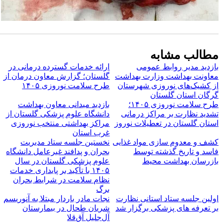
طالب مشابه
ازدید مدیر روابط عمومی
ارائه خدمات گسترده درمانی در
عاونت بهداشت وزارت بهداشت
گلستان؛ گزارش معاون درمان از
ز کشیک‌های نوروزی شهرستان
طرح سلامت نوروزی ۱۴۰۵
رگان استان گلستان
طرح سلامت نوروزی ۱۴۰۵؛
بازدید میدانی معاون بهداشت
شدید نظارت بر مراکز درمانی
دانشگاه علوم پزشکی گلستان از
ستان گلستان در تعطیلات نوروز
مراکز بهداشتی منتخب نوروزی
غرب استان
شف و معدوم سازی مواد غذایی
نخستین جلسه ستاد مدیریت
اسد و تاریخ گذشته توسط
بحران و پدافند غیرعامل دانشگاه
ازرسان بهداشت محیط
علوم پزشکی گلستان در سال
۱۴۰۵ با تأکید بر پایداری خدمات
نظام سلامت در شرایط بحران
برگ
ولین جلسه ستاد استانی نظارت
نجات مادر باردار مبتلا به آنوریسم
ر تعرفه های پزشکی برگزار شد
شریان طحال در بیمارستان
آل‌جلیل آق‌قلا