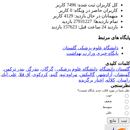
كل کاربران ثبت شده: 7496 کاربر
کاربران حاضر در وبگاه: 0 کاربر
ميهمانان در حال بازديد: 4129 کاربر
تمام بازديد‌ها: 27931227 بازدید
بازديد 24 ساعت قبل: 157623 بازدید
یگاه های مرتبط
دانشگاه علوم پزشکی گلستان
پایگاه خبری وزارت بهداشت
مات کلیدی
ستان دانشگاه
,
دانشگاه علوم پزشکی
,
گرگان
,
بندرگز
,
بندر ترکمن
,
یشان
,
آزادشهر
,
گالیکش
,
مراوه تپه
,
گنبد
,
کردکوی
,
آق قلا
,
علی آباد
,
میان
,
کلاله
,
اخبار برگزیده
رسنجی
 شما در مورد قالب جدید پایگاه چیست؟
خوب
ضعیف
متوسط
عالی