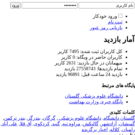
ورود خودکار
ثبت نام
بازیابی رمز عبور
ار بازدید
كل کاربران ثبت شده: 7495 کاربر
کاربران حاضر در وبگاه: 0 کاربر
ميهمانان در حال بازديد: 2631 کاربر
تمام بازديد‌ها: 27558743 بازدید
بازديد 24 ساعت قبل: 96891 بازدید
یگاه های مرتبط
دانشگاه علوم پزشکی گلستان
پایگاه خبری وزارت بهداشت
مات کلیدی
ستان دانشگاه
,
دانشگاه علوم پزشکی
,
گرگان
,
بندرگز
,
بندر ترکمن
,
یشان
,
آزادشهر
,
گالیکش
,
مراوه تپه
,
گنبد
,
کردکوی
,
آق قلا
,
علی آباد
,
میان
,
کلاله
,
اخبار برگزیده