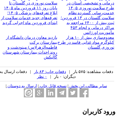
رمانی و تشخیصی استان در
سلامت نوروزی در گلستان تا
رح سلامت نوروزی ۱۴۰۵
پایان روز ۱۱ فروردین ماه ۱۴۰۵
دمت‌رسانی گسترده نظام
ابلاغ تعرفه‌های پزشکی ۱۴۰۵؛
سلامت گلستان در ۱۳ فروردین؛
تعرفه‌های جدید خدمات سلامت از
ثبت بیش از ۶۴۰۰ مراجعه به
ابتدای فروردین ماه ‌اجرایی گردید
مراکز درمانی و انجام ۴۵۳
أموریت اورژانس
معدوم‌سازی بیش از ۱۰ هزار
بازدید معاون درمان دانشگاه از
یلوگرم مواد غذایی فاسد در طرح
بیمارستان برکت
وروزی گلستان
فاطمه‌الزهرا(س) مینودشت و
روند احداث بیمارستان شهرستان
گالیکش
فعات مشاهده: ۵۷۵ بار |
دفعات چاپ: ۸۳ بار
| دفعات ارسال به
دیگران: ۰ بار |
۰ نظر
سایر مطالب این بخش
|
نسخه قابل چاپ
|
ارسال به دوستان
|
رود کاربران