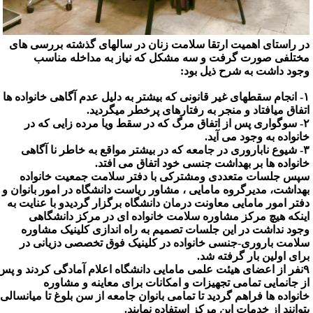
ر راستای اهمیت ارتقا سلامت زنان در سالهای گذشته بررسی های
ختلفی صورت گرفت و سه مشکل که نیاز به مداخله مناسب
جود داشت به شرح ذیل بود:
۱- انجام سقطهای غیر قانونی که بیشتر به دلیل عدم آگاهی خانواده ها
تفاق میافتاد و منجر به رفتارهای پرخطر میگردید.
۲- سوگواری پس از اتفاق مرگ که در سقط ویا مرده زایی که در
انواده به وجود می آید.
۳- شیوع ناباروری در جامعه که در بیشتر مواقع به خاطر نا آگاهی
انواده ها بر بهداشت جنسی خود اتفاق می افتد.
پس جلسات متعددی ومشترکی با دفتر سلامت جمعیت خانواده
هداشت، مدیرگروه مامایی ، مشاور ریاست دانشگاه در امور بانوان و
فتر امور مامایی معاونت درمان دانشگاه برگزار گردیدو با عنایت به
ینکه هیچ مرکز مشاوره سلامت خانواده ای در مرکز دانشگاهی
جود نداشت در این جلسات تصمیم به راه اندازی کلینیک مشاوره
لامت باروری-جنسی خانواده در کلینیک فوق تخصصی دزیانی در
رای اولین بار گرفته شد.
۹نفر از اعضای هیئت علمی مامایی دانشگاه اعلام آمادگی کردند و پس
ز جانمایی تمامی تجهیزات و امکانات برای معاینه و مشاوره
انواده ها فراهم گردید تا تمامی بانوان جامعه از سن بلوغ تا میانسالی
توانند از خدمات این مرکز استفاده نمایند.