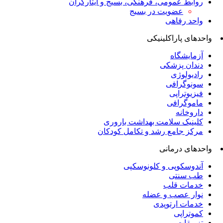
روابط عمومی، فرهنگی، بسیج و ایثارگران
عضویت در بسیج
واحد رفاهی
واحدهای پاراکلینیکی
آزمایشگاه
دندان پزشکی
رادیولوژی
سونوگرافی
فیزیوتراپی
ماموگرافی
داروخانه
کلینیک سلامت بهداشت باروری
مرکز جامع رشد و تکامل کودکان
واحدهای درمانی
آندوسکوپی و کلونوسکپی
طب سنتی
خدمات قلب
نوار عصب و عضله
خدمات ارتوپدی
کموتراپی
تزریقات