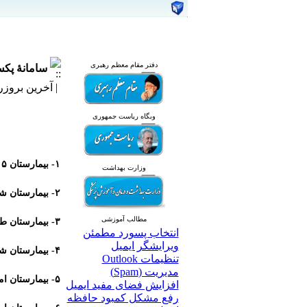
دفتر مقام معظم رهبری
سامانۀ پک
| آخرین بروزرسانی: 
وبگاه ریاست جمهوری
۱- بیمارستان ۵ آذر گرگان
وزارت بهداشت
۲- بیمارستان شهید صیاد شیرازی گرگان
مطالب آموزشی
۳- بیمارستان طالقانی گرگان
انتخاب پسورد مطمئن
ویرایشگر ایمیل
۴- بیمارستان شهدا بندرگز
تنظیمات Outlook
مدیریت (Spam)
۵- بیمارستان امام خمینی (ره) بندرترکمن
افزایش فضای مفید ایمیل
رفع مشکل کمبود حافظه