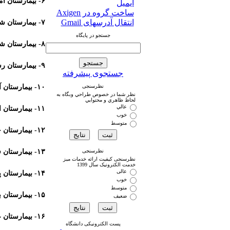
۶- بیمارستان امیر المومنین (ع) کردکوی
ایمیل
ساخت گروه در Axigen
انتقال آدرسهای Gmail
۷- بیمارستان شهید مطهری گنبد کاووس
جستجو در پایگاه
۸- بیمارستان شهدا گنبد کاووس
۹- بیمارستان رسول اکرم (ص) کلاله
جستجوی پیشرفته
نظرسنجی
۱۰- بیمارستان آل جلیل آق قلا
نظر شما در خصوص طراحي وبگاه به
لحاظ ظاهري و محتوايي
عالي
۱۱- بیمارستان امام رضا (ع) خانببین
خوب
متوسط
۱۲- بیمارستان حضرت معصومه(س) آزادشهر
نظرسنجی
۱۳- بیمارستان فاطمه الزهرا (س) مینودشت
نظرسنجی کیفیت ارائه خدمات میز
خدمت الکترونیک سال 1399
عالی
۱۴- بیمارستان پیامبر اعظم (ص) گنبد کاووس
خوب
متوسط
۱۵- بیمارستان بقیه ا... الاعظم علی آباد کتول
ضعیف
۱۶- بیمارستان علوی مراقه تپه
پست الکترونیکی دانشگاه