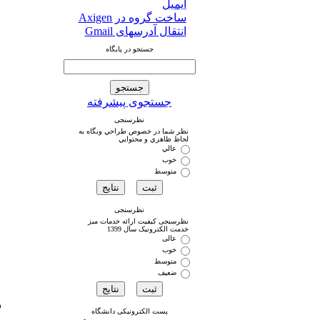
ایمیل
ساخت گروه در Axigen
انتقال آدرسهای Gmail
جستجو در پایگاه
جستجوی پیشرفته
نظرسنجی
نظر شما در خصوص طراحي وبگاه به
لحاظ ظاهري و محتوايي
عالي
خوب
متوسط
نظرسنجی
نظرسنجی کیفیت ارائه خدمات میز
خدمت الکترونیک سال 1399
عالی
خوب
متوسط
ضعیف
د
پست الکترونیکی دانشگاه