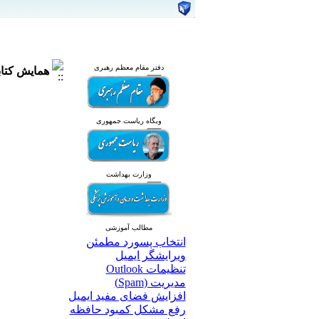
دفتر مقام معظم رهبری
همایش کتاب
وبگاه ریاست جمهوری
وزارت بهداشت
مطالب آموزشی
انتخاب پسورد مطمئن
ویرایشگر ایمیل
تنظیمات Outlook
مدیریت (Spam)
افزایش فضای مفید ایمیل
رفع مشکل کمبود حافظه