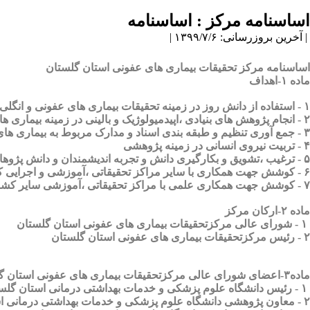
اساسنامه مرکز : اساسنامه
| آخرین بروزرسانی: ۱۳۹۹/۷/۶ |
اساسنامه مرکز تحقیقات بیماری های عفونی استان گلستان
ماده ۱-اهداف
۱ - استفاده از دانش روز در زمینه تحقیقات بیماری های عفونی و انگلی
۲ - انجام پژوهش های بنیادی ،اپیدمیولوژیک و بالینی در زمینه بیماری های عفونی و انگلی به منظور پاسخگویی به نیاز های بهداشتی و درمانی منطقه و کشور
۳ - جمع آوری تنظیم و طبقه بندی اسناد و مدارک مربوط به بیماری های عفونی و انگلی در منطقه و در صورت نیاز انتشار آنها بر طبق ضوابط و مقررات چاپ و نشر مقالات علمی
۴ - تربیت نیروی انسانی در زمینه پژوهشی
۵ - ترغیب ،تشویق و بکارگیری دانش و تجربه اندیشمندان و دانش پژوهان طب در زمینه بیماری های عفونی و انگلی
۶ - کوشش جهت همکاری با سایر مراکز تحقیقاتی ،آموزشی و اجرایی کشور در خصوص طرح های تحقیقاتی مرتبط
۷ - کوشش جهت همکاری علمی با مراکز تحقیقاتی ،آموزشی سایر کشور ها و سازمان های بین المللی با رعایت قوانین و مقررات دولت جمهوری اسلامی
ماده ۲-ارکان مرکز
۱ - شورای عالی مرکزتحقیقات بیماری های عفونی استان گلستان
۲ - رئیس مرکزتحقیقات بیماری های عفونی استان گلستان
ماده۳-اعضای شورای عالی مرکزتحقیقات بیماری های عفونی استان گلستان
۱ - رئیس دانشگاه علوم پزشکی و خدمات بهداشتی درمانی استان گلستان به عنوان ریاست شورای عالی مرکز
۲ - معاون پژوهشی دانشگاه علوم پزشکی و خدمات بهداشتی درمانی استان گلستان