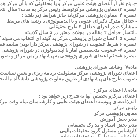
ج- پنج نفر از اعضای هیئت علمی مرکز و یا محققینی که با آن مرکز همک
تبصره ۳) معاون پژوهشی مرکزتوسط رئیس مرکز به مدت۲ سال انتخاب شده و مسئول هماهنگی و نظارت بر امور تحقیقاتی و بخش های پژوهشی خواهد بود .
تبصره ۴- معاون پژوهشی مرکزباید حائز شرایط زیر باشد :
- حداقل مدرک دکترای عفونی و یا اپیدمیولوژی یا رشته های مرتبط
- مشارکت در اجرای حداقل ۲ طرح تحقیقاتی
- انتشار حداقل ۲ مقاله در مجلات معتبر در ۵ سال گذشته
تبصره ۵- اعضای شورای پژوهشی مرکز به گونه ای انتخاب می شوند که رشته های مختلف تحقیقاتی مرکز را پوشش دهند
تبصره ۶-شرط عضویت در شورای پژوهشی مرکز دارا بودن سابقه فعالیت پژوهشی به مدت حداقل ۲ سال،مشارکت در اجرای حداقل یک طرح تحقیقاتی و انتشار حداقل ۱ مقاله در مجلات معتبر می باشد
تبصره ۷- عضویت متخصصین آمار یا اپیدمیولوژی در شورای پژوهشی مرکز الزامی نبوده و بر حسب ضرورت و یا صلاحدید معاون پژوهشی مرکز از ایشان برای شرکت در جلسات دعوت به عمل می آید .
تبصره ۸-حکم اعضای شورای پژوهشی به پیشنهاد رئیس مرکز و تصویب اکثریت اعضای شورای عالی مرکز به مدت ۲ سال خواهد بود .
ماده۷- وظایف شورای پژوهشی
اعضای شورای پژوهشی مرکز مسئولیت برنامه ریزی و تعیین سیاست های 
تصویب طرح های پیشنهادی از طریق معاونت پژوهشی دانشگاه ،با انتخا
ماده ۸-اعضای مرکز :
اعضای مرکزو تخصص آنها به شرح زیر خواهد بود :
الف)اعضای پیوسته: اعضای هیئت علمی و کارشناسان تمام وقت مرک
رئیس مرکز
معاون پژوهشی مرکز
مدیر بخش آموزش
مدیر بخش اسناد و مدارک تحقیقاتی
کارشناس مسئول گروه تحقیقات بالینی
کارشناس مسئول گروه تحقیقات بنیادی