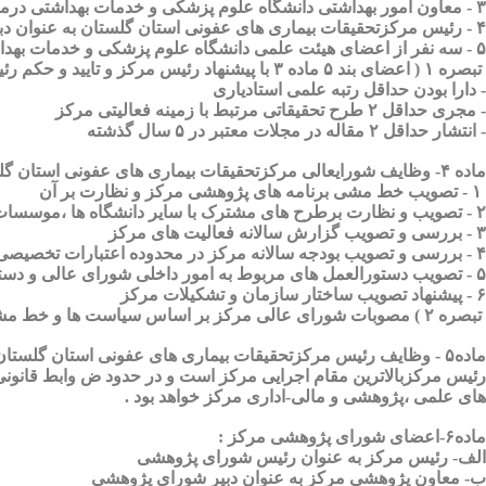
۳ - معاون امور بهداشتی دانشگاه علوم پزشکی و خدمات بهداشتی درمانی استان گلستان
۴ - رئیس مرکزتحقیقات بیماری های عفونی استان گلستان به عنوان دبیر شورای عالی مرکز
۵ - سه نفر از اعضای هیئت علمی دانشگاه علوم پزشکی و خدمات بهداشتی درمانی استان گلستان
تبصره ۱ ( اعضای بند ۵ ماده ۳ با پیشنهاد رئیس مرکز و تایید و حکم رئیس دانشگاه به مدت ۴ سال تعیین می شوند،که باید شرایط زیر را دارا باشند :
- دارا بودن حداقل رتبه علمی استادیاری
- مجری حداقل ۲ طرح تحقیقاتی مرتبط با زمینه فعالیتی مرکز
- انتشار حداقل ۲ مقاله در مجلات معتبر در ۵ سال گذشته
ماده ۴- وظایف شورایعالی مرکزتحقیقات بیماری های عفونی استان گلستان
۱ - تصویب خط مشی برنامه های پژوهشی مرکز و نظارت بر آن
۲ - تصویب و نظارت برطرح های مشترک با سایر دانشگاه ها ،موسسات آموزشی پژوهشی داخلی و خارجی،و نیز سازمانهای بین المللی مطابق مقررات و ضوابط مربوطه
۳ - بررسی و تصویب گزارش سالانه فعالیت های مرکز
۴ - بررسی و تصویب بودجه سالانه مرکز در محدوده اعتبارات تخصیصی با رعایت ضوابط قانونی
۵ - تصویب دستورالعمل های مربوط به امور داخلی شورای عالی و دستورالعمل های اجرایی مرکز
۶ - پیشنهاد تصویب ساختار سازمان و تشکیلات مرکز
تبصره ۲ ) مصوبات شورای عالی مرکز بر اساس سیاست ها و خط مشی ها و هماهنگی با وزارت بهداشت ، درمان و آموزش پزشکی خواهد بود .
ماده۵ - وظایف رئیس مرکزتحقیقات بیماری های عفونی استان گلستان
رئیس مرکزبالاترین مقام اجرایی مرکز است و در حدود ض وابط قانو
های علمی ،پژوهشی و مالی-اداری مرکز خواهد بود .
ماده۶-اعضای شورای پژوهشی مرکز :
الف- رئیس مرکز به عنوان رئیس شورای پژوهشی
ب- معاون پژوهشی مرکز به عنوان دبیر شورای پژوهشی