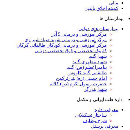
مالی
کمیته اخلاق بالینی
بیمارستان ها
بیمارستان های دولتی
مرکز آموزشی و درمانی 5 آذر
مرکز آموزشی و درمانی شهید صیاد شیرازی
مرکز آموزشی و درمانی کودکان طالقانی گرگان
کلینیک تخصصی و فوق تخصصی دزیانی
شهدا گنبد
شهید مطهری گنبد
پیامبراعظم (ص) گنبد
طالقانی گنبد کاووس
امام خمینی (ره) بندرترکمن
حضرت رسول اکرم (ص) کلاله
شهدا بندرگز
اداره طب ایرانی و مکمل
معرفی اداره
ساختار تشکیلاتی
شرح وظایف
معرفی پرسنل