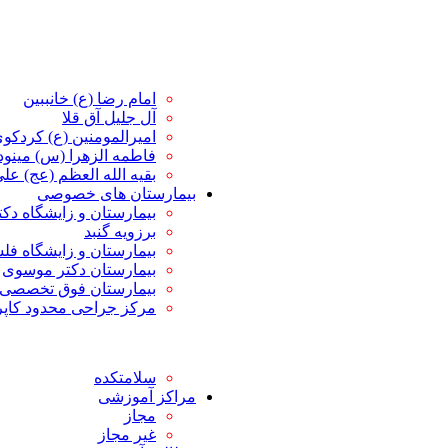
امام رضا (ع) خانببین
آل جلیل آق قلا
امیرالمومنین (ع) کردکو
فاطمه الزهرا (س) مین
بقیه الله العظم (عج) علی 
بیمارستان های خصوصی
بیمارستان و زایشگاه دک
برزویه گنبد
بیمارستان و زایشگاه ف
بیمارستان دکتر موسوی
بیمارستان فوق تخصصی 
مرکز جراحی محدود کاپ
سلامتکده
مراکز آموزشی
مجاز
غیر مجاز