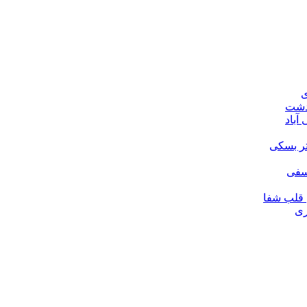
ی
ودشت
آباد
تر بسکی
لسفی
قلب شفا
ری