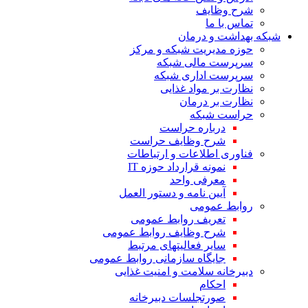
شرح وظایف
تماس با ما
شبکه بهداشت و درمان
حوزه مدیریت شبکه و مرکز
سرپرست مالی شبکه
سرپرست اداری شبکه
نظارت بر مواد غذایی
نظارت بر درمان
حراست شبکه
درباره حراست
شرح وظایف حراست
فناوری اطلاعات و ارتباطات
نمونه قرارداد حوزه IT
معرفی واحد
آیین نامه و دستور العمل
روابط عمومی
تعریف روابط عمومی
شرح‌ وظایف‌ روابط عمومی‌
سایر فعالیتهای مرتبط
جایگاه‌ سازمانی‌ روابط عمومی‌
دبیرخانه سلامت و امنیت غذایی
احکام
صورتجلسات دبیرخانه