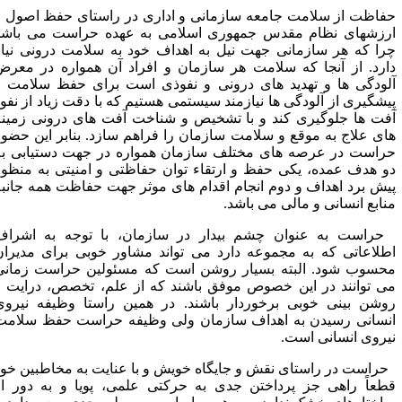
فاظت از سلامت جامعه سازمانی و اداری در راستای حفظ اصول و
رزشهای نظام مقدس جمهوری اسلامی به عهده حراست می باشد
را که هر سازمانی جهت نیل به اهداف خود به سلامت درونی نیاز
ارد. از آنجا که سلامت هر سازمان و افراد آن همواره در معرض
لودگی ها و تهدید های درونی و نفوذی است برای حفظ سلامت و
یشگیری از آلودگی ها نیازمند سیستمی هستیم که با دقت زیاد از نفوذ
فت ها جلوگیری کند و با تشخیص و شناخت آفت های درونی زمینه
ای علاج به موقع و سلامت سازمان را فراهم سازد. بنابر این حضور
راست در عرصه های مختلف سازمان همواره در جهت دستیابی به
و هدف عمده، یکی حفظ و ارتقاء توان حفاظتی و امنیتی به منظور
یش برد اهداف و دوم انجام اقدام های موثر جهت حفاظت همه جانبه
نابع انسانی و مالی می باشد.
راست به عنوان چشم بیدار در سازمان، با توجه به اشراف
طلاعاتی که به مجموعه دارد می تواند مشاور خوبی برای مدیران
حسوب شود. البته بسیار روشن است که مسئولین حراست زمانی
ی توانند در این خصوص موفق باشند که از علم، تخصص، درایت و
وشن بینی خوبی برخوردار باشند. در همین راستا وظیفه نیروی
نسانی رسیدن به اهداف سازمان ولی وظیفه حراست حفظ سلامت
یروی انسانی است.
راست در راستای نقش و جایگاه خویش و با عنایت به مخاطبین خود
طعاً راهی جز پرداختن جدی به حرکتی علمی، پویا و به دور از