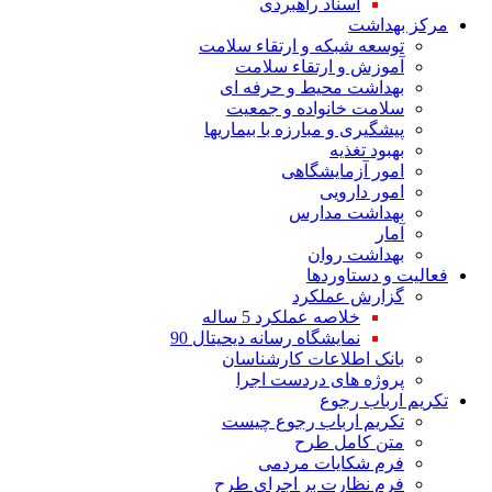
اسناد راهبردی
مرکز بهداشت
توسعه شبکه و ارتقاء سلامت
آموزش و ارتقاء سلامت
بهداشت محیط و حرفه ای
سلامت خانواده و جمعیت
پیشگیری و مبارزه با بیماریها
بهبود تغذیه
امور آزمایشگاهی
امور دارویی
بهداشت مدارس
آمار
بهداشت روان
فعالیت و دستاوردها
گزارش عملکرد
خلاصه عملکرد 5 ساله
نمایشگاه رسانه دیحیتال 90
بانک اطلاعات کارشناسان
پروژه های دردست اجرا
تکریم ارباب رجوع
تکریم ارباب رجوع چیست
متن کامل طرح
فرم شکایات مردمی
فرم نظارت بر اجرای طرح