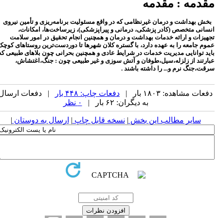
قدمه : مقدمه
خش بهداشت و درمان غیرنظامی که در واقع مسئولیت برنامه‌ریزی و تأمین نیروی
نسانی متخصص (کادر پزشکی، درمانی و پیراپزشکی)، زیرساخت‌ها، امکانات،
جهیزات و ارائه خدمات بهداشت و درمان و همچنین انجام تحقیق در امور سلامت
موم جامعه را به عهده دارد، با گستره کلان‌ شهرها تا دوردست‌ترین روستاهای کوچک
اید توانایی مدیریت خدمات در شرایط عادی و همچنین بحرانی چون بلاهای طبیعی که
بارتند از زلزله،سیل،طوفان و آتش سوزی و غیر طبیعی چون : جنگ،اغتشاش،
رقت،جنگ نرم و... را داشته باشند .
فعات مشاهده: ۱۸۰۳ بار |
دفعات چاپ: ۴۴۸ بار
| دفعات ارسال
به دیگران: ۶۲ بار |
۰ نظر
سایر مطالب این بخش
|
نسخه قابل چاپ
|
ارسال به دوستان
|