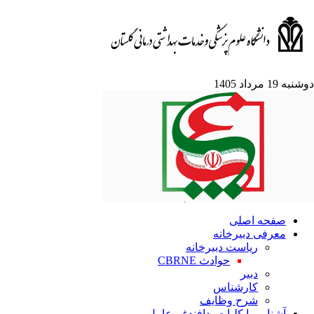
ه 19 مرداد 1405
صفحه اصلی
معرفی دبیرخانه
ریاست دبیرخانه
حوادث CBRNE
دبیر
کارشناس
شرح وظایف
آشنایی با کلیات پدافندغیرعامل