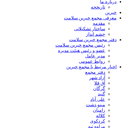
درباره ما
تاریخچه
خیرین
معرفی مجمع خیرین سلامت
مقدمه
ساختار تشکیلاتی
چشم انداز
دفتر مجمع خیرین سلامت
رئیس مجمع خیرین سلامت
عضو و رئیس هیئت مدیره
مدیر عامل
روابط عمومی
اخبار مرتبط با مجمع خیرین
دفتر مجمع
آزاد شهر
آق قلا
گرگان
گنبد
علی آباد
مینو دشت
رامیان
کلاله
کردکوی
مراوه تپه