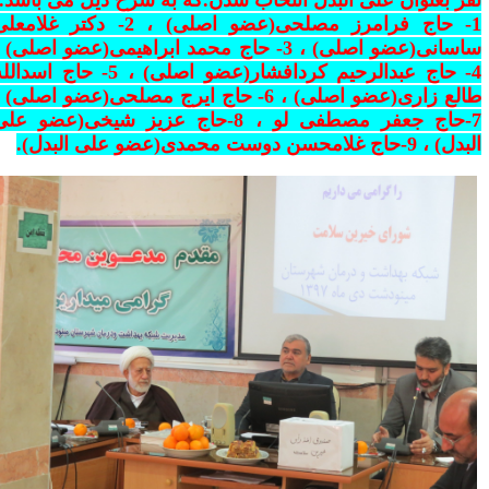
فر بعنوان علی البدل انتخاب شدن.که به شرح ذیل می باشد.
1- حاج فرامرز مصلحی(عضو اصلی) ، 2- دکتر غلامعلی
ساسانی(عضو اصلی) ، 3- حاج محمد ابراهیمی(عضو اصلی) ،
4- حاج عبدالرحیم کردافشار(عضو اصلی) ، 5- حاج اسدالله
طالع زاری(عضو اصلی) ، 6- حاج ایرج مصلحی(عضو اصلی) ،
7-حاج جعفر مصطفی لو ، 8-حاج عزیز شیخی(عضو علی
) ، 9-حاج غلامحسن دوست محمدی(عضو علی البدل).