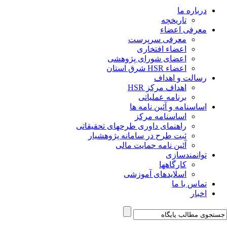
درباره ما
تاریخچه
معرفی اعضاء
معرفی سرپرست
اعضاء افتخاری
اعضای شورای پژوهشی
اعضاء HSR شرق استان
رسالت و اهداف
اهداف مرکز HSR
برنامه عملیاتی
اساسنامه و آئین نامه ها
اساسنامه مرکز
راهنمای داوری طرحهای تحقیقاتی
ثبت طرح در سامانه پژوهشیار
آئین نامه حمایت مالی
توانمندسازی
کارگاهها
اسلایدهای آموزشی
تماس با ما
اخبار