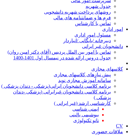
سرپرست امور مالی
جدول شهریه
روشهای پرداخت شهریه دانشجویی
فرم ها و ضمانتنامه های مالی
تماس با کارشناس
ور اداری
مسئول امور اداری
دبیرخانه /بایگانی /انباردار
نشجویان غیر ایرانی
تماس با امور بین الملل پردیس (آقای دکتر امین روان)
جدول دروس ارائه شده در نیمسال اول 1401-1400
اسهای مجازی
پیش نیازهای کلاسهای مجازی
سامانه آموزش مجازی نوید
برنامه کلاسی دانشجویان ایرانی(پزشکی - دندان پزشکی )
برنامه کلاسی دانشجویان غیرایرانی (پزشکی -دندان
پزشکی )
کارشناسی ارشد (غیر ایرانی )
ایمنی شناسی
بیوشیمی بالینی
نانو تکنولوژی
اقات حضوری