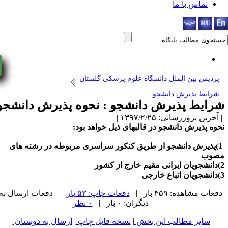
اس با ما
yNow!
بین الملل دانشگاه علوم پزشکی گلستان
 پذیرش دانشجو
ط پذیرش دانشجو : نحوه پذیرش دانشجو
زرسانی: ۱۳۹۷/۲/۲۵ |
یرش دانشجو در قالبهای ذیل خواهد بود:
رش دانشجو از طریق کنکور سراسری مربوطه در رشته های
هده: ۴۵۹ بار |
دفعات چاپ: ۵۳ بار
| دفعات ارسال به
دیگران: ۰ بار |
۰ نظر
یر مطالب این بخش
|
نسخه قابل چاپ
|
ارسال به دوستان
|