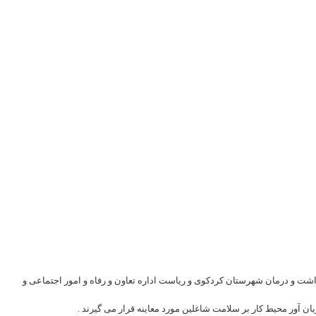
در مورخه 8/2/97 با حضور ریاست محترم شبکه بهداشت و درمان شهرستان کردکوی و ریاست اداره تعاون و رفاه و امور اجتماعی و
ن آور محیط کار بر سلامت شاغلین مورد معاینه قرار می گیرند .