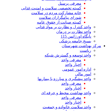
معرفی پرسنل
کمیته تخصصی سلامت و امنیت غذایی
خانه مشارکت مردم در سلامت
شورای پیامگزاران سلامت
کمیته صیانت از حقوق عامه
واحد کنترل و نظارت بر مواد غذایی
واحد نظارت بر درمان
پایگاه اورژانس 115
بسیج جامعه پزشکی
مرکز بهداشت شهرستان
ریاست
واحد توسعه و گسترش شبکه
معرفی واحد
اخبار واحد
اداره امور عمومی
امور مالی
واحد پیشگیری و مبارزه با بیماریها
معرفی واحد
اخبار واحد
واحد بهداشت محیط و حرفه ای
معرفی واحد
اخبار واحد
واحد سلامت خانواده و جمعیت