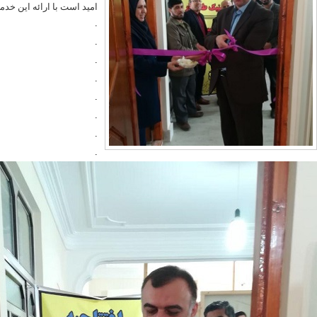
​امید است با ارائه این خ
.
.
.
.
.
​.
.
.