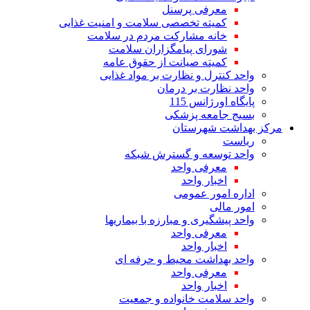
معرفی پرسنل
کمیته تخصصی سلامت و امنیت غذایی
خانه مشارکت مردم در سلامت
شورای پیامگزاران سلامت
کمیته صیانت از حقوق عامه
واحد کنترل و نظارت بر مواد غذایی
واحد نظارت بر درمان
پایگاه اورژانس 115
بسیج جامعه پزشکی
مرکز بهداشت شهرستان
ریاست
واحد توسعه و گسترش شبکه
معرفی واحد
اخبار واحد
اداره امور عمومی
امور مالی
واحد پیشگیری و مبارزه با بیماریها
معرفی واحد
اخبار واحد
واحد بهداشت محیط و حرفه ای
معرفی واحد
اخبار واحد
واحد سلامت خانواده و جمعیت