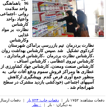
96 باهماهنگی
واحد سلامت
روانی –اجتماعی
واعتیاد ،واحد
کارشناس
نظارت بر مواد
غذایی
وکارشناس
نظارت بردرمان تیم بازررسی براماکن شهرستان
کردکوی تشکیل شد .
سپس کارشناس بهداشت روان
،کارشناس نظارت بردرمان ،کارشناس فرمانداری ،
کارشناس نیروی انتظامی ، کارشناس اصناف ،
کارشناس صنعت ومعدن، کارشناس جهاد کشاورزی از
عطاری ها ومراکز فروش سموم ودفع آفات نباتی به
منظور جمع آوری قرص گندم وپیشگیری ازکاهش
آسیبهای اجتماعی (خودکشی بازدید مشترک در سطح
شهرانجام
شد
.
فعات مشاهده: ۱۷۵۲ بار |
دفعات چاپ: ۷۲۳ بار
| دفعات ارسال
به دیگران: ۰ بار |
۰ نظر